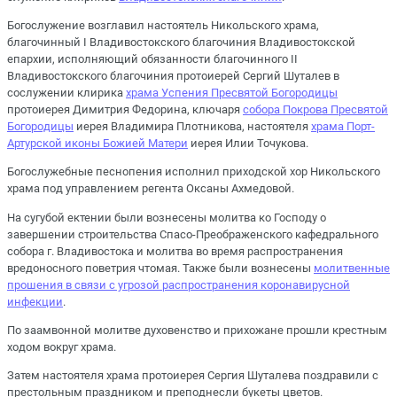
Богослужение возглавил настоятель Никольского храма,
благочинный I Владивостокского благочиния Владивостокской
епархии, исполняющий обязанности благочинного II
Владивостокского благочиния протоиерей Сергий Шуталев в
сослужении клирика
храма Успения Пресвятой Богородицы
протоиерея Димитрия Федорина, ключаря
собора Покрова Пресвятой
Богородицы
иерея Владимира Плотникова, настоятеля
храма Порт-
Артурской иконы Божией Матери
иерея Илии Точукова.
Богослужебные песнопения исполнил приходской хор Никольского
храма под управлением регента Оксаны Ахмедовой.
На сугубой ектении были вознесены молитва ко Господу о
завершении строительства Спасо-Преображенского кафедрального
собора г. Владивостока и молитва во время распространения
вредоносного поветрия чтомая. Также были вознесены
молитвенные
прошения в связи с угрозой распространения коронавирусной
инфекции
.
По заамвонной молитве духовенство и прихожане прошли крестным
ходом вокруг храма.
Затем настоятеля храма протоиерея Сергия Шуталева поздравили с
престольным праздником и преподнесли букеты цветов.