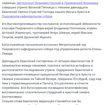
седмицы,
митрополит Владивостокский и Приморский Владимир
совершил утреню Великой Пятницы с чтением двенадцати
Евангелий Святых Страстей Господа нашего Иисуса Христа в
Покровском кафедральном соборе
.
Его Высокопреосвященству сослужили: исполняющий обязанности
ключаря Покровского собора иерей Владимир Плотников, игумен
Антоний (Каменчук), протоиерей Игорь Шевчук, иерей Максим
Точуков, иерей Дионисий Ищенко.
Богослужебные песнопения исполнил Митрополичий хор
Покровского кафедрального собора под управлением регента Елены
Левада.
Двенадцать Евангелий составлены от четырех евангелистов. В
промежутках между чтениями, поются и читаются антифоны и
располагается последование утрени. Содержание Евангелий и
последования посвящено прощальной беседе Иисуса Христа со
Своими учениками на Тайной Вечери, преданию Его Иудой, суду над
Ним у первосвященников и Пилата, Его распятию и отчасти
погребению. Все богослужение посвящено благоговейному
воспоминанию спасительных страданий и крестной смерти
Богочеловека.
Слушая слова Евангелия, верующие становятся как бы