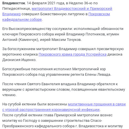
Владивосток
. 14 февраля 2021 года, в Неделю 36-ю по
Пятидесятнице,
митрополит Владивостокский и Приморский
Владимир
совершил Божественную литургию в
Покровском
кафедральном соборе
.
Его Высокопреосвященству сослужили: исполняющий обязанности
ключаря Покровского собора иерей Владимир Плотников, игумен
Антоний (Каменчук), иерей Максим Точуков.
За богослужением митрополит Владимир совершил пресвитерскую
хиротонию клирика
Покровского храма города Уссурийска
диакона
Дионисия Ищенко.
Богослужебные песнопения исполнил Митрополичий хор
Покровского собора под управлением регента Елены Левада.
После чтения Святого Евангелия владыка Владимир обратился к
верующим с архипастырским словом, посвященным евангельскому
чтению.
На сугубой ектении были вознесены
молитвенные прошения в связи
с угрозой распространения коронавирусной инфекции
.
После сугубой ектении глава Приморской митрополии вознес
молитву ко Господу о завершении строительства Спасо-
Преображенского кафедрального собора г. Владивостока и молитву