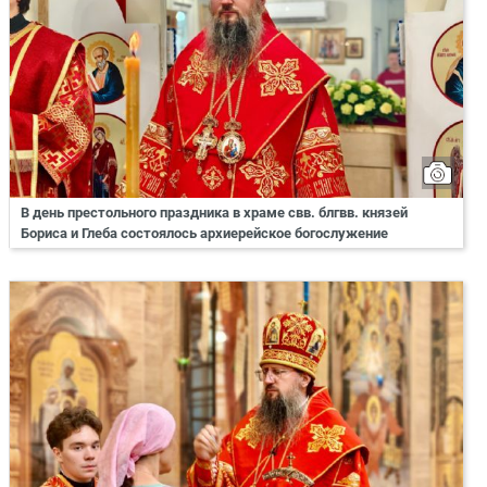
В день престольного праздника в храме свв. блгвв. князей
Бориса и Глеба состоялось архиерейское богослужение