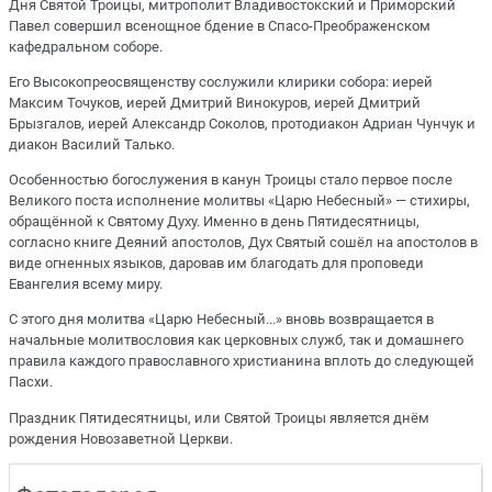
Дня Святой Троицы, митрополит Владивостокский и Приморский
Павел совершил всенощное бдение в Спасо-Преображенском
кафедральном соборе.
Его Высокопреосвященству сослужили клирики собора: иерей
Максим Точуков, иерей Дмитрий Винокуров, иерей Дмитрий
Брызгалов, иерей Александр Соколов, протодиакон Адриан Чунчук и
диакон Василий Талько.
Особенностью богослужения в канун Троицы стало первое после
Великого поста исполнение молитвы «Царю Небесный» — стихиры,
обращённой к Святому Духу. Именно в день Пятидесятницы,
согласно книге Деяний апостолов, Дух Святый сошёл на апостолов в
виде огненных языков, даровав им благодать для проповеди
Евангелия всему миру.
С этого дня молитва «Царю Небесный...» вновь возвращается в
начальные молитвословия как церковных служб, так и домашнего
правила каждого православного христианина вплоть до следующей
Пасхи.
Праздник Пятидесятницы, или Святой Троицы является днём
рождения Новозаветной Церкви.