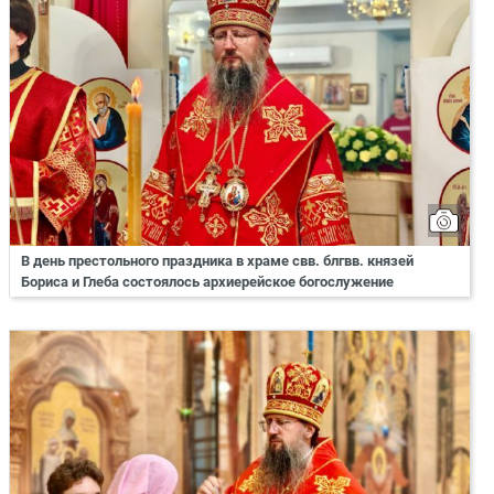
В день престольного праздника в храме свв. блгвв. князей
Бориса и Глеба состоялось архиерейское богослужение