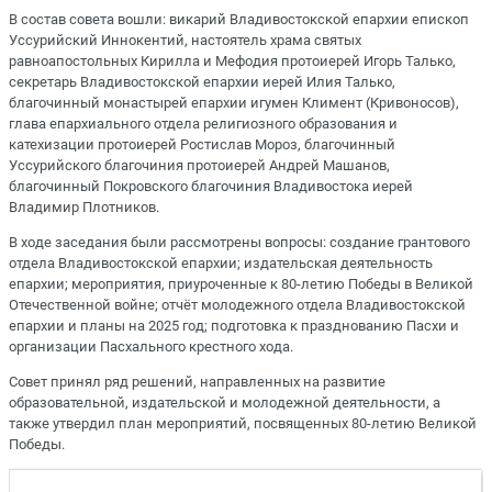
В состав совета вошли: викарий Владивостокской епархии епископ
Уссурийский Иннокентий, настоятель храма святых
равноапостольных Кирилла и Мефодия протоиерей Игорь Талько,
секретарь Владивостокской епархии иерей Илия Талько,
благочинный монастырей епархии игумен Климент (Кривоносов),
глава епархиального отдела религиозного образования и
катехизации протоиерей Ростислав Мороз, благочинный
Уссурийского благочиния протоиерей Андрей Машанов,
благочинный Покровского благочиния Владивостока иерей
Владимир Плотников.
В ходе заседания были рассмотрены вопросы: создание грантового
отдела Владивостокской епархии; издательская деятельность
епархии; мероприятия, приуроченные к 80-летию Победы в Великой
Отечественной войне; отчёт молодежного отдела Владивостокской
епархии и планы на 2025 год; подготовка к празднованию Пасхи и
организации Пасхального крестного хода.
Совет принял ряд решений, направленных на развитие
образовательной, издательской и молодежной деятельности, а
также утвердил план мероприятий, посвященных 80-летию Великой
Победы.