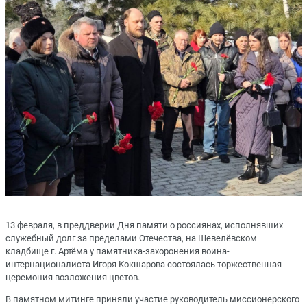
13 февраля, в преддверии Дня памяти о россиянах, исполнявших
служебный долг за пределами Отечества, на Шевелёвском
кладбище г. Артёма у памятника-захоронения воина-
интернационалиста Игоря Кокшарова состоялась торжественная
церемония возложения цветов.
В памятном митинге приняли участие руководитель миссионерского