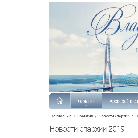
События
Архиерей и е
На главную
/
События
/
Новости епархии
/
Н
Новости епархии 2019