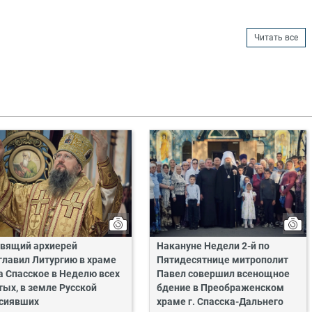
Читать все
вящий архиерей
Накануне Недели 2-й по
главил Литургию в храме
Пятидесятнице митрополит
а Спасское в Неделю всех
Павел совершил всенощное
тых, в земле Русской
бдение в Преображенском
сиявших
храме г. Спасска-Дальнего