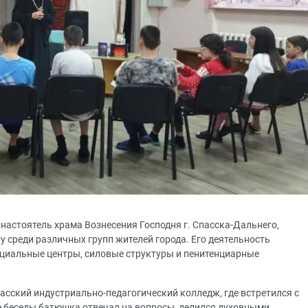
 настоятель храма Вознесения Господня г. Спасска-Дальнего,
 среди различных групп жителей города. Его деятельность
оциальные центры, силовые структуры и пенитенциарные
асский индустриально-педагогический колледж, где встретился с
де беседы батюшка отвечал на вопросы, делился духовными