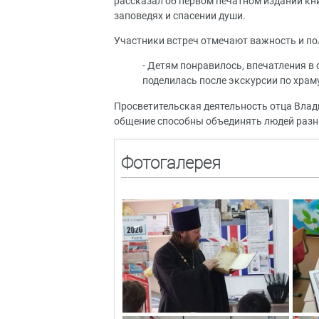
рассказал об первом печатном издании кни
заповедях и спасении души.
Участники встреч отмечают важность и по
- Детям понравилось, впечатления в 
поделилась после экскурсии по храм
Просветительская деятельность отца Влади
общение способны объединять людей разны
Фотогалерея