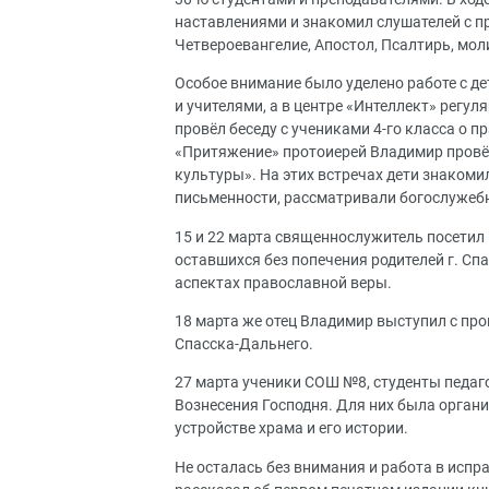
наставлениями и знакомил слушателей с п
Четвероевангелие, Апостол, Псалтирь, мол
Особое внимание было уделено работе с д
и учителями, а в центре «Интеллект» регу
провёл беседу с учениками 4-го класса о п
«Притяжение» протоиерей Владимир провёл
культуры». На этих встречах дети знакоми
письменности, рассматривали богослужебн
15 и 22 марта священнослужитель посетил 
оставшихся без попечения родителей г. Спа
аспектах православной веры.
18 марта же отец Владимир выступил с про
Спасска-Дальнего.
27 марта ученики СОШ №8, студенты педаг
Вознесения Господня. Для них была органи
устройстве храма и его истории.
Не осталась без внимания и работа в испр