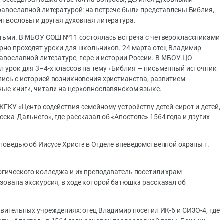
равославной литературой: на встрече были представлены Библия,
итвословы и другая духовная литература.
етьми. В МБОУ СОШ №11 состоялась встреча с четвероклассниками
лярно проходят уроки для школьников. 24 марта отец Владимир
равославной литературе, вере и истории России. В МБОУ ЦО
 урок для 3–4-х классов на тему «Библия — письменный источник
лись с историей возникновения христианства, развитием
ые книги, читали на церковнославянском языке.
КГКУ «Центр содействия семейному устройству детей-сирот и детей,
сска-Дальнего», где рассказал об «Апостоле» 1564 года и других
поведью об Иисусе Христе в Отделе вневедомственной охраны г.
огического колледжа и их преподаватель посетили храм
зована экскурсия, в ходе которой батюшка рассказал об
авительных учреждениях: отец Владимир посетил ИК-6 и СИЗО-4, где