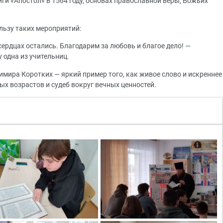
ги «Апостол» в 1564 году, основах православной веры, Божьих
льзу таких мероприятий:
сердцах остались. Благодарим за любовь и благое дело! —
у одна из учительниц.
мира Коротких — яркий пример того, как живое слово и искреннее
х возрастов и судеб вокруг вечных ценностей.