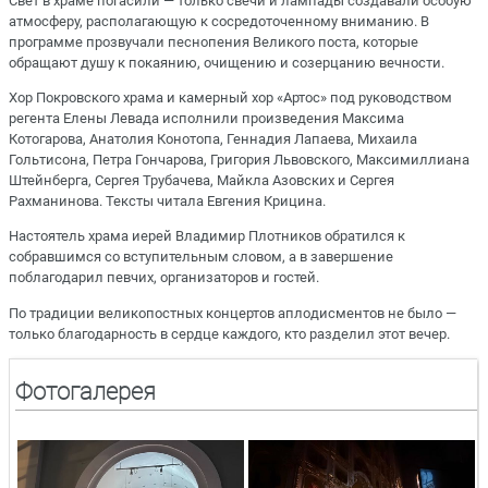
Свет в храме погасили — только свечи и лампады создавали особую
атмосферу, располагающую к сосредоточенному вниманию. В
программе прозвучали песнопения Великого поста, которые
обращают душу к покаянию, очищению и созерцанию вечности.
Хор Покровского храма и камерный хор «Артос» под руководством
регента Елены Левада исполнили произведения Максима
Котогарова, Анатолия Конотопа, Геннадия Лапаева, Михаила
Гольтисона, Петра Гончарова, Григория Львовского, Максимиллиана
Штейнберга, Сергея Трубачева, Майкла Азовских и Сергея
Рахманинова. Тексты читала Евгения Крицина.
Настоятель храма иерей Владимир Плотников обратился к
собравшимся со вступительным словом, а в завершение
поблагодарил певчих, организаторов и гостей.
По традиции великопостных концертов аплодисментов не было —
только благодарность в сердце каждого, кто разделил этот вечер.
Фотогалерея