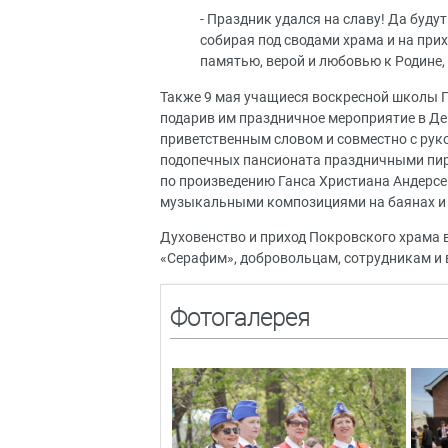
- Праздник удался на славу! Да буд
собирая под сводами храма и на при
памятью, верой и любовью к Родине,
Также 9 мая учащиеся воскресной школы 
подарив им праздничное мероприятие в Де
приветственным словом и совместно с рук
подопечных пансионата праздничными пиро
по произведению Ганса Христиана Андерсе
музыкальными композициями на баянах и
Духовенство и приход Покровского храма
«Серафим», добровольцам, сотрудникам и 
Фотогалерея