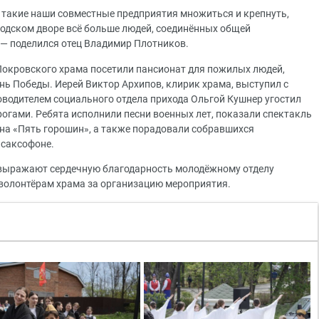
ут такие наши совместные предприятия множиться и крепнуть,
ходском дворе всё больше людей, соединённых общей
 — поделился отец Владимир Плотников.
Покровского храма посетили пансионат для пожилых людей,
нь Победы. Иерей Виктор Архипов, клирик храма, выступил с
оводителем социального отдела прихода Ольгой Кушнер угостил
гами. Ребята исполнили песни военных лет, показали спектакль
на «Пять горошин», а также порадовали собравшихся
 саксофоне.
 выражают сердечную благодарность молодёжному отделу
волонтёрам храма за организацию мероприятия.