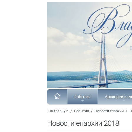
События
Архиерей и е
На главную
/
События
/
Новости епархии
/
Н
Новости епархии 2018