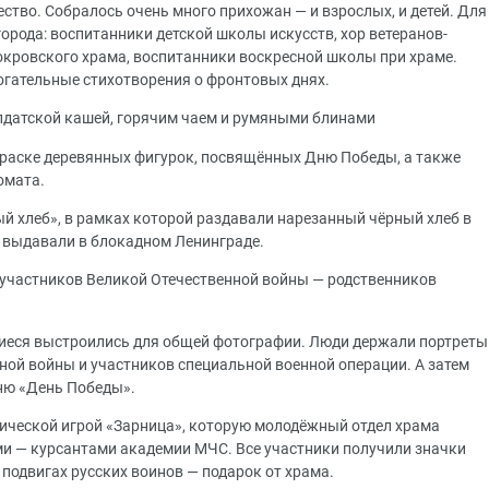
ство. Собралось очень много прихожан — и взрослых, и детей. Для
орода: воспитанники детской школы искусств, хор ветеранов-
кровского храма, воспитанники воскресной школы при храме.
огательные стихотворения о фронтовых днях.
лдатской кашей, горячим чаем и румяными блинами
краске деревянных фигурок, посвящённых Дню Победы, а также
омата.
й хлеб», в рамках которой раздавали нарезанный чёрный хлеб в
 выдавали в блокадном Ленинграде.
участников Великой Отечественной войны — родственников
иеся выстроились для общей фотографии. Люди держали портреты
ной войны и участников специальной военной операции. А затем
ню «День Победы».
ической игрой «Зарница», которую молодёжный отдел храма
и — курсантами академии МЧС. Все участники получили значки
подвигах русских воинов — подарок от храма.