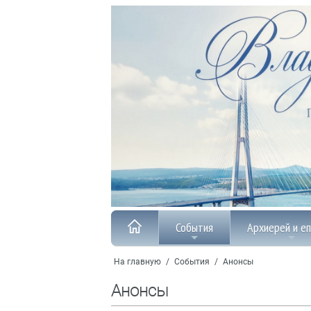
События
Архиерей и е
На главную
/
События
/
Анонсы
Анонсы