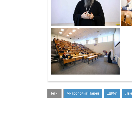
Теги:
Митрополит Павел
ДВФУ
Лек