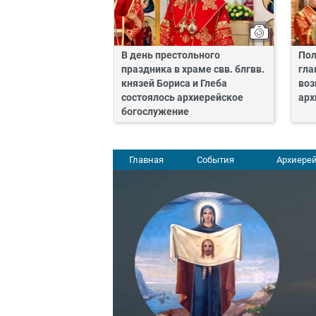
В день престольного
Пол
праздника в храме свв. блгвв.
гла
князей Бориса и Глеба
воз
состоялось архиерейское
арх
богослужение
Главная
События
Архиерей