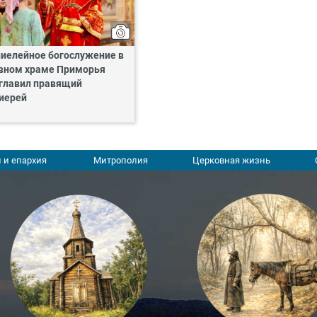
иелейное богослужение в
вном храме Приморья
главил правящий
иерей
 и епархия
Митрополия
Церковная жизнь