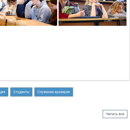
ция
Студенты
Служение архиерея
Читать все