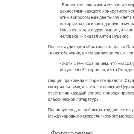
- Вопрос смысла жизни связан и с мо
ценностями каждого конкретного че
этим вопросом еще две тысячи лет н
которые затрагивают данную тему, на
Наша культура подсказывает, что во
человека, — сказал Антон Луценко.
После к аудитории обратился владыка Пав
также объяснил, в чем заключается смысл
- Жить с тем осознанием, что мы созд
искуплены Его кровью, и что Он ждет
Лекция проходила в формате диалога. Сту
материальными, а также отношение Церкв
ответил на каждый вопрос, приводя пример
классической литературы.
Планируется дальнейшее сотрудничество у
Международного межрелигиозного молодё
Фотогалерея