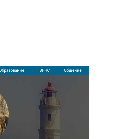
Образование
ВРНС
Общение