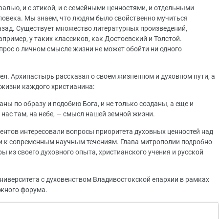
ралью, и с этикой, и с семейными ценностями, и отдельными
ловека. Мы знаем, что людям было свойственно мучиться
азад. Существует множество литературных произведений,
пример, у таких классиков, как Достоевский и Толстой.
прос о личном смысле жизни не может обойти ни одного
ел. Архипастырь рассказал о своем жизненном и духовном пути, а
 жизни каждого христианина:
аны по образу и подобию Бога, и не только созданы, а еще и
 нас там, на небе, — смысл нашей земной жизни.
дентов интересовали вопросы приоритета духовных ценностей над
и к современным научным течениям. Глава митрополии подробно
ы из своего духовного опыта, христианского учения и русской
ниверситета с духовенством Владивостокской епархии в рамках
жного форума.