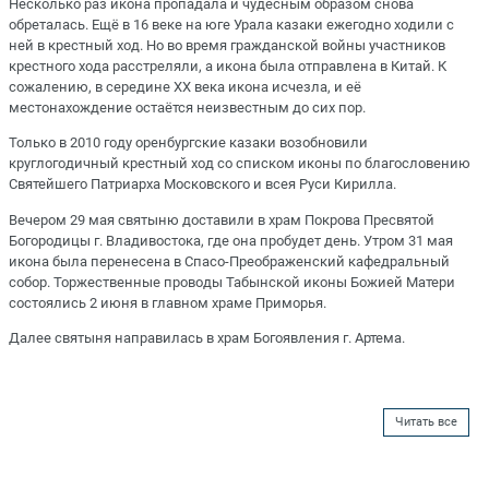
Несколько раз икона пропадала и чудесным образом снова
обреталась. Ещё в 16 веке на юге Урала казаки ежегодно ходили с
ней в крестный ход. Но во время гражданской войны участников
крестного хода расстреляли, а икона была отправлена в Китай. К
сожалению, в середине XX века икона исчезла, и её
местонахождение остаётся неизвестным до сих пор.
Только в 2010 году оренбургские казаки возобновили
круглогодичный крестный ход со списком иконы по благословению
Святейшего Патриарха Московского и всея Руси Кирилла.
Вечером 29 мая святыню доставили в храм Покрова Пресвятой
Богородицы г. Владивостока, где она пробудет день. Утром 31 мая
икона была перенесена в Спасо-Преображенский кафедральный
собор. Торжественные проводы Табынской иконы Божией Матери
состоялись 2 июня в главном храме Приморья.
Далее святыня направилась в храм Богоявления г. Артема.
Читать все