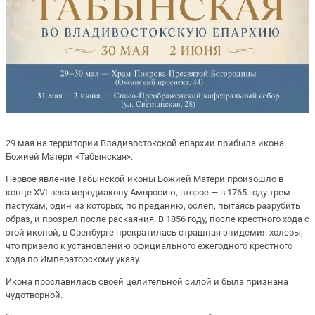
29 мая на территории Владивостокской епархии прибыла икона
Божией Матери «Табынская».
Первое явление Табынской иконы Божией Матери произошло в
конце XVI века иеродиакону Амвросию, второе — в 1765 году трем
пастухам, один из которых, по преданию, ослеп, пытаясь разрубить
образ, и прозрел после раскаяния. В 1856 году, после крестного хода с
этой иконой, в Оренбурге прекратилась страшная эпидемия холеры,
что привело к установлению официального ежегодного крестного
хода по Императорскому указу.
Икона прославилась своей целительной силой и была признана
чудотворной.