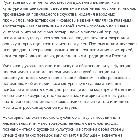
Руси всегда были не только местом духовного делания, но и
культурными центрами. Здесь веками накапливались книги, иконы,
произведения прикладного искусства, изделия народных
промыслов. Монастырские и храмовые здания являлись главными
архитектурными памятниками своей эпохи - особенно до 18 века.
Интересно, что многие монастыри даже в советский период,
несмотря на утрату своего основного предназначения, сохраняли
роль культурных центров в качестве музеев. Поэтому паломническая
поездка дает прекрасную возможность познакомиться с историей,
архитектурой, иконописью, ремесленными традициями России.
Учитывая духовно-просветительскую и образовательную функцию
паломничеств, многие паломнические службы специально
организуют программу поездок таким образом, чтобы рассказать
паломникам об истории, архитектуре и культурном значении
наиболее интересных мест, встречающихся на маршруте. В отличие
от светских экскурсий, в таких рассказах историко-архитектурная
часть тесно переплетена с рассказами о значении того или иного
места для русской духовной культуры.
Некоторые паломнические службы организуют поездки для
нецерковных или мало воцерковленных людей, желающих
познакомиться с духовной культурой и историей своей страны.
Специфика таких поездок заключается в большем акценте на