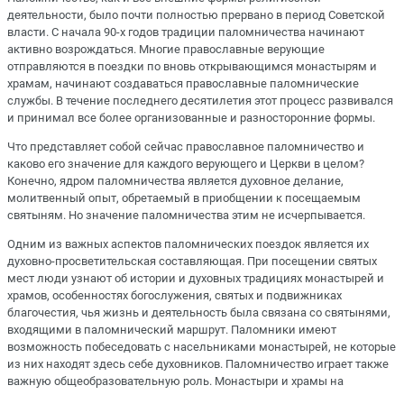
деятельности, было почти полностью прервано в период Советской
власти. С начала 90-х годов традиции паломничества начинают
активно возрождаться. Многие православные верующие
отправляются в поездки по вновь открывающимся монастырям и
храмам, начинают создаваться православные паломнические
службы. В течение последнего десятилетия этот процесс развивался
и принимал все более организованные и разносторонние формы.
Что представляет собой сейчас православное паломничество и
каково его значение для каждого верующего и Церкви в целом?
Конечно, ядром паломничества является духовное делание,
молитвенный опыт, обретаемый в приобщении к посещаемым
святыням. Но значение паломничества этим не исчерпывается.
Одним из важных аспектов паломнических поездок является их
духовно-просветительская составляющая. При посещении святых
мест люди узнают об истории и духовных традициях монастырей и
храмов, особенностях богослужения, святых и подвижниках
благочестия, чья жизнь и деятельность была связана со святынями,
входящими в паломнический маршрут. Паломники имеют
возможность побеседовать с насельниками монастырей, не которые
из них находят здесь себе духовников. Паломничество играет также
важную общеобразовательную роль. Монастыри и храмы на