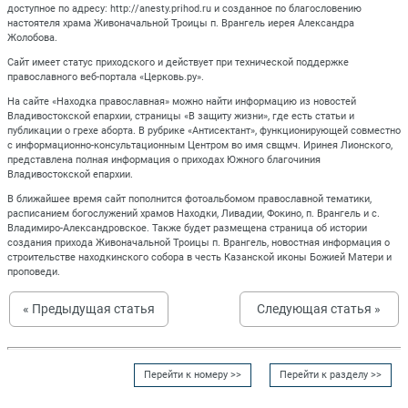
доступное по адресу: http://anesty.prihod.ru и созданное по благословению
настоятеля храма Живоначальной Троицы п. Врангель иерея Александра
Жолобова.
Сайт имеет статус приходского и действует при технической поддержке
православного веб-портала «Церковь.ру».
На сайте «Находка православная» можно найти информацию из новостей
Владивостокской епархии, страницы «В защиту жизни», где есть статьи и
публикации о грехе аборта. В рубрике «Антисектант», функционирующей совместно
с информационно-консультационным Центром во имя свщмч. Иринея Лионского,
представлена полная информация о приходах Южного благочиния
Владивостокской епархии.
В ближайшее время сайт пополнится фотоальбомом православной тематики,
расписанием богослужений храмов Находки, Ливадии, Фокино, п. Врангель и с.
Владимиро-Александровское. Также будет размещена страница об истории
создания прихода Живоначальной Троицы п. Врангель, новостная информация о
строительстве находкинского собора в честь Казанской иконы Божией Матери и
проповеди.
« Предыдущая статья
Следующая статья »
Перейти к номеру >>
Перейти к разделу >>