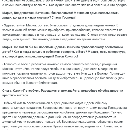
- Украшения не освящают. У Бога нужно просить не удачу, а то, чтобы Он сотворил
с нами Свою святую волю, т.к. Бог лучше нас знает, что нам полезно, а что вредно.
Мария, Владивосток. Батюшка, благословите! Можно ли дома использовать
ладан, когда и в каких случаях? Спаси, Господи!
- Здравствуйте, Мария. Бог вас благословит. Ладаном дома кадить можно. В
храме в иконной лавке можно приобрести приспособление, которое ставится на
зажженную лампаду, а в него кладется кусочек ладана. Огонек снизу подогревает
ладан, и он дымит. Это можно делать ежедневно во время молитвы.
Мария. Не могли бы вы порекомендовать книги по православному воспитанию
детей? Как и когда начать с ребенком говорить о Боге? Может, есть литература,
в которой даются рекомендации? Спаси Христос!
- Говорить о Боге с ребенком можно с самого раннего возраста, с рождения.
Можно читать Евангелие вслух, чтобы и он слышал. Даже если младенец не
понимает смысла читаемого, то он духом чувствует благодать Божию. По поводу
книг о православном воспитании детей обратитесь в церковную библиотеку (при
храмах обычно бывают библиотеки).
Ольга, Санкт-Петербург. Расскажите, пожалуйста, подробнее об обязанностях
крестной матери.
- Обычай иметь восприемников в Крещении восходит к древнейшему
апостольскому преданию. Восприемник является поручителем перед Господом за
крещаемого человека, за сохранение им обетов, данных при Крещении. Так что
крестные родители должны в дальнейшем непосредственно участвовать в
духовной жизни своих крестных детей. Восприемники должны объяснять своим
крестным детям основы основы Православной веры, водить их к Причастию и