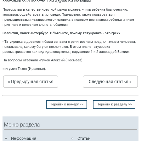
заботиться об их нравственном и духовном состоянии.
Поэтому вы в качестве крестной мамы можете: учить ребенка благочестию;
молиться; содействовать исповеди, Причастию, также пользоваться
преимуществами независимого человека в половом воспитании ребенка и иные
приятные и полезные хлопоты общения.
Валентин, Санкт-Петербург. Объясните, почему татуировка - это грех?
- Татуировка в древности была связана с религиозным предпочтением человека,
показывала, какому богу он поклонялся. В этом плане татуировка
рассматривается как вид идолослужения, нарушение 1 и 2 заповедей Божиих.
На вопросы отвечали игумен Алексий (Несмеев)
и игумен Тихон (Иршенко).
« Предыдущая статья
Следующая статья »
Перейти к номеру >>
Перейти к разделу >>
Меню раздела
Информация
Статьи