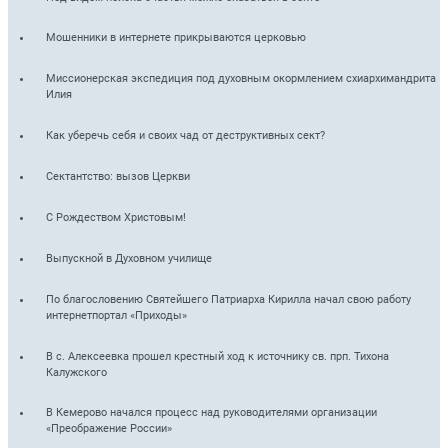
Мошенники в интернете прикрываются церковью
Миссионерская экспедиция под духовным окормлением схиархимандрита
Илия
Как уберечь себя и своих чад от деструктивных сект?
Сектантство: вызов Церкви
С Рождеством Христовым!
Выпускной в Духовном училище
По благословению Святейшего Патриарха Кирилла начал свою работу
интернет­портал «Приходы»
В с. Алексеевка прошел крестный ход к источнику св. прп. Тихона
Калужского
В Кемерово начался процесс над руководителями организации
«Преображение России»