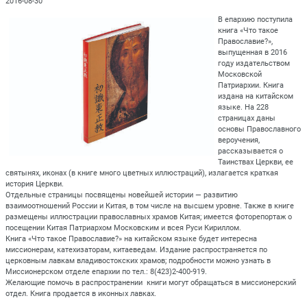
2016-08-30
В епархию поступила
книга «Что такое
Православие?»,
выпущенная в 2016
году издательством
Московской
Патриархии. Книга
издана на китайском
языке. На 228
страницах даны
основы Православного
вероучения,
рассказывается о
Таинствах Церкви, ее
святынях, иконах (в книге много цветных иллюстраций), излагается краткая
история Церкви.
Отдельные страницы посвящены новейшей истории — развитию
взаимоотношений России и Китая, в том числе на высшем уровне. Также в книге
размещены иллюстрации православных храмов Китая; имеется фоторепортаж о
посещении Китая Патриархом Московским и всея Руси Кириллом.
Книга «Что такое Православие?» на китайском языке будет интересна
миссионерам, катехизаторам, китаеведам. Издание распространяется по
церковным лавкам владивостокских храмов; подробности можно узнать в
Миссионерском отделе епархии по тел.: 8(423)2-400-919.
Желающие помочь в распространении книги могут обращаться в миссионерский
отдел. Книга продается в иконных лавках.