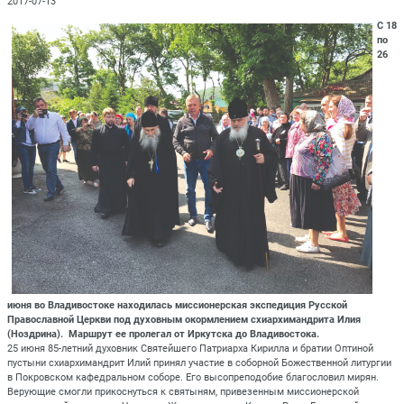
2017-07-13
С 18
по
26
июня во Владивостоке находилась миссионерская экспедиция Русской
Православной Церкви под духовным окормлением схиархимандрита Илия
(Ноздрина). Маршрут ее пролегал от Иркутска до Владивостока.
25 июня 85-летний духовник Святейшего Патриарха Кирилла и братии Оптиной
пустыни схиархимандрит Илий принял участие в соборной Божественной литургии
в Покровском кафедральном соборе. Его высопреподобие благословил мирян.
Верующие смогли прикоснуться к святыням, привезенным миссионерской