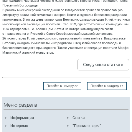
экспедицией: частицам Честнаго Животворящего Креста, Ризы Господней, пояса
Пресвятой Богородицы.
В рамках миссионерской экспедиции во Владивосток привезли православную
литературу различной тематики и жанров. Книги и журналы бесплатно раздавали
прихожанам. В тот же день митрополит Вениамин, схиархимандрит Илий, участники
миссионерской экспедиции посетили штаб ТОФ, где встретились с командующим
ТОФ адмиралом С. И. Авакянцем. Затем на катере командующего гости
отправились на о. Русский в Свято-Серафимовский мужской монастырь.
26 июня старец Илий ознакомился с православной гимназией в г. Владивостоке.
Батюшку ожидали гимназисты и их родители. Отец Илий сказал проповедь и
благословил каждого пришедшего. Также участники экспедиции посетили Марфо-
Мариинский женский монастырь.
Следующая статья »
Перейти к номеру >>
Перейти к разделу >>
Меню раздела
Информация
Статьи
Интервью
“Правило веры”