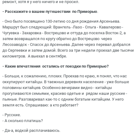
ремонт, хотя я у него ничего и не просил.
- Расскажите о вашем путешествии по Приморью
.
- Оно было посвящено 130-летию со дня рождения Арсеньева.
Маршрут был следующий: Врангель -Лазо - Ольга - Кавалерово -
Чугуевка - Захаровка - Вострецово и оттуда до поселка Восток-2, а
затем возвращался по кругу обратно до Вострецово через
Лесозаводск - Спасск до Арсеньева. Далее через перевал добрался
до Сергеевки и затем домой. Всего за три недели проехал две тысячи
километров. А выехал в сентябре.
- Какие впечатления остались от поездки по Приморью?
- Больше, к сожалению, плохих. Проехав по краю, я понял, что нас
оккупируют китайцы. В таежных деревнях население - уже больше
половины китайцев. Особенно вечерами видно - китайцы
прогуливаются семьями, красиво одетые и рядом наши русские -
пьяные. Разговаривал как-то с одним богатым китайцем. У него
земля есть. Спрашиваю: а кто работает?
- Русские.
- А сколько платишь?
- Да-а, водкой расплачиваюсь.