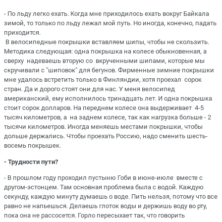
- По льду легко ехать. Когда мне приходилось ехать вокруг Байкала
зимой, то только по льду лежал мой путь. Но иногда, конечно, падать
приходится.
В велосипедные покрышки вставляем шипы, чтобы не скользить.
Методика следующая: одна покрышка на колесе обыкновенная, а
сверху надеваешь вторую со вкрученными шипами, которые мы
скручивали с "шиповок" для бегунов. Фирменные зимние покрышки
мне удалось встретить только в Финляндии, хотя проехал сорок
стран. Да и дорого стоят они для нас. У меня велосипед
американский, ему исполнилось тринадцать лет. И одна покрышка
стоит сорок долларов. На переднем колесе она выдерживает 4-5
тысяч километров, а на заднем колесе, так как нагрузка больше - 2
тысячи километров. Иногда меняешь местами покрышки, чтобы
дольше держались. Чтобы проехать Россию, надо сменить шесть-
восемь покрышек.
- Трудности пути?
- В прошлом году проходил пустыню Гоби в июне-июле вместе с
другом-эстонцем. Там основная проблема была с водой. Каждую
секунду, каждую минуту думаешь о воде. Пить нельзя, потому что все
равно не напьешься. Делаешь глоток воды и держишь воду во рту,
пока она не рассосется. Горло пересыхает так, что говорить