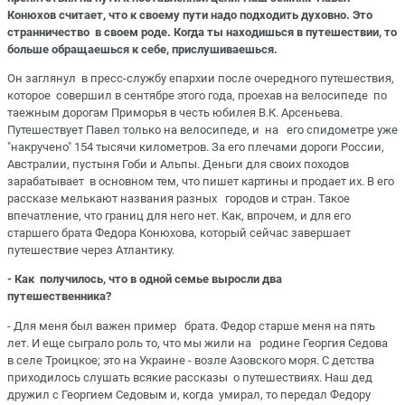
Конюхов считает, что к своему пути надо подходить духовно. Это
странничество в своем роде. Когда ты находишься в путешествии, то
больше обращаешься к себе, прислушиваешься.
Он заглянул в пресс-службу епархии после очередного путешествия,
которое совершил в сентябре этого года, проехав на велосипеде по
таежным дорогам Приморья в честь юбилея В.К. Арсеньева.
Путешествует Павел только на велосипеде, и на его спидометре уже
"накручено" 154 тысячи километров. За его плечами дороги России,
Австралии, пустыня Гоби и Альпы. Деньги для своих походов
зарабатывает в основном тем, что пишет картины и продает их. В его
рассказе мелькают названия разных городов и стран. Такое
впечатление, что границ для него нет. Как, впрочем, и для его
старшего брата Федора Конюхова, который сейчас завершает
путешествие через Атлантику.
- Как получилось, что в одной семье выросли два
путешественника?
- Для меня был важен пример брата. Федор старше меня на пять
лет. И еще сыграло роль то, что мы жили на родине Георгия Седова
в селе Троицкое; это на Украине - возле Азовского моря. С детства
приходилось слушать всякие рассказы о путешествиях. Наш дед
дружил с Георгием Седовым и, когда умирал, то передал Федору