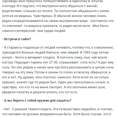
Однажды мне пришлось путешествовать в одиночку в Альпах
полгода. И я ощутил, что внутренне могу общаться с женой,
родителями, слышал их голоса. Ты полностью общаешься с ними,
хотя их не видишь. Чувствуешь. В обычной жизни человек очень
редко сосредотачивается на своем внутреннем мире - постоянно что-
то отвлекает: то машина проехала, то радио включили. Мне было
намного интересней, чем среди людей.
- Встречи в тайге?
- Я стараюсь подальше от людей ночевать, потому что, к сожалению,
приходится больше людей бояться, чем зверей. В 1983 году летом
ночую - тепло и вечереет поздно. В полночь сижу, пью чай возле
костра. Подходит парень лет 27-30, спрашивает: соль есть? Я дал ему
соль. Он сел рядом и начал мне про Бога рассказывать и целую ночь
говорил на эту тему. Потом я зачем-то полез в палатку, обернулся, а
его и нет. Ну, думаю, хоть посплю немного. Хотя если он за солью
пришел, значит где-то рядом был. Один раз просыпаюсь ночью и
чувствую, что кто-то на меня смотрит. А это охотники мимо шли,
увидели палатку и решили узнать, кто тут есть.
- А вы берете с собой оружие для защиты?
- Нет. С ружьем тяжело ездить. И в путешествии неудобно, и считаю,
что человек не должен вооруженным быть. Хотя были случаи, что и