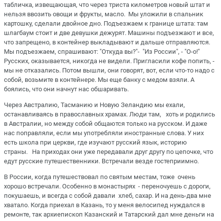
табличка, извещающая, что через триста километров новый штат и
нельзя ввозить овощи и фрукты, масло. Мы уложили в спальник
картошку, сделали двойное дно. Подъезжаем к границе штата: там
шлагбаум стоит и две девушки дежурят. Машины подъезжают и все,
что запрещено, в контейнер выкладывают и дальше отправляются.
Мы подъезжаем, спрашивают: "Откуда вы?"- "Из России", - "О-о!"
Русских, оказывается, никогда не видели. Пригласили кофе попить, -
мы не отказались. Потом вышли, они говорят, вот, если что-то надо с
собой, возьмите в контейнере. Мы еще банку с медом взяли. А
боялись, что они начнут нас обшаривать.
Через Австралию, Тасманию и Новую Зеландию мы ехали,
останавливаясь в православных храмах. Люди там, хоть и родились
в Австралии, но между собой общаются только на русском. И даже
нас поправляли, если мы употребляли иностранные слова. У них
есть школа при церкви, где изучают русский язык, историю
страны. На приходах они уже передавали друг другу по цепочке, что
едут русские путешественники. Встречали везде гостеприимно.
В России, когда путешествовал по святым местам, тоже очень
хорошо встречали. Особенно в монастырях - переночуешь с дороги,
покушаешь, и всегда с собой давали хлеб, сахар. И на день-два мне
хватало. Когда приехал в Казань, то у меня велосипед нуждался в
ремонте, так архиепископ Казанский и Татарский дал мне деньги на