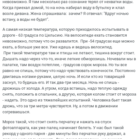
невозможно. Я там несколько раз сознание терял от нехватки воды.
Когда приехал домой, то на ночь набирал воду в бутылку и клал
возле дивана. Жена спрашивала: зачем? Я отвечал: "Вдруг ночью
встану, а воды не будет".
А самая низкая температура, которую приходилось испытывать в
дороге - 63 градуса по Цельсию. На велосипеде ехать становится
невозможно, потому что он развалится. При -54 градусах еще можно
ехать, а больше уже все. Уже идешь и ведешь велосипед.
При такой температуре там и птицы не летают, тишина вокруг стоит.
Дышать надо через что-то, иначе легкие обморозишь. Ночевали мы в
палатке, там воздух потеплее, - градусов сорок мороза. Но ты все
равно не спишь, потому что надо чувствовать конечности. Постоянно
двигаешь ногами-руками, целую ночь. И если кто из товарищей
заснул, то будишь его. И так два-три месяца. Ночь не спишь -
дрожишь от холода. А утром, когда встаешь, надо теплую одежду
снять, положить в спальник, а другую, которая колом стоит от мороза
- надеть. Это одно из тяжелейших испытаний. Человека бьет такая
дрожь, что за три метра чувствуется. Ну, а потом в движении
согреваешься.
Мороз такой, что стоит снять перчатку и нажать на спуск
фотоаппарата, как уже палец начинает белеть. У нас был такой
рекорд у одного парня - две минуты без перчатки руку держал, а