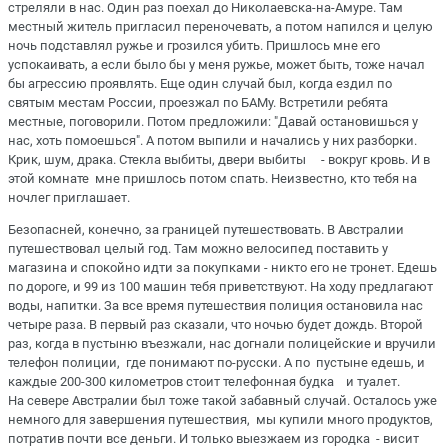
стреляли в нас. Один раз поехал до Николаевска-на-Амуре. Там
местный житель пригласил переночевать, а потом напился и целую
ночь подставлял ружье и грозился убить. Пришлось мне его
успокаивать, а если было бы у меня ружье, может быть, тоже начал
бы агрессию проявлять. Еще один случай был, когда ездил по
святым местам России, проезжал по БАМу. Встретили ребята
местные, поговорили. Потом предложили: "Давай остановишься у
нас, хоть помоешься". А потом выпили и начались у них разборки.
Крик, шум, драка. Стекла выбиты, двери выбиты - вокруг кровь. И в
этой комнате мне пришлось потом спать. Неизвестно, кто тебя на
ночлег приглашает.
Безопасней, конечно, за границей путешествовать. В Австралии
путешествовал целый год. Там можно велосипед поставить у
магазина и спокойно идти за покупками - никто его не тронет. Едешь
по дороге, и 99 из 100 машин тебя приветствуют. На ходу предлагают
воды, напитки. За все время путешествия полиция остановила нас
четыре раза. В первый раз сказали, что ночью будет дождь. Второй
раз, когда в пустыню въезжали, нас догнали полицейские и вручили
телефон полиции, где понимают по-русски. А по пустыне едешь, и
каждые 200-300 километров стоит телефонная будка и туалет.
На севере Австралии был тоже такой забавный случай. Осталось уже
немного для завершения путешествия, мы купили много продуктов,
потратив почти все деньги. И только выезжаем из городка - висит