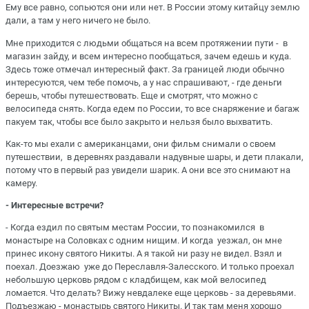
Ему все равно, сопьются они или нет. В России этому китайцу землю
дали, а там у него ничего не было.
Мне приходится с людьми общаться на всем протяжении пути - в
магазин зайду, и всем интересно пообщаться, зачем едешь и куда.
Здесь тоже отмечал интересный факт. За границей люди обычно
интересуются, чем тебе помочь, а у нас спрашивают, - где деньги
берешь, чтобы путешествовать. Еще и смотрят, что можно с
велосипеда снять. Когда едем по России, то все снаряжение и багаж
пакуем так, чтобы все было закрыто и нельзя было выхватить.
Как-то мы ехали с американцами, они фильм снимали о своем
путешествии, в деревнях раздавали надувные шары, и дети плакали,
потому что в первый раз увидели шарик. А они все это снимают на
камеру.
- Интересные встречи?
- Когда ездил по святым местам России, то познакомился в
монастыре на Соловках с одним нищим. И когда уезжал, он мне
принес икону святого Никиты. А я такой ни разу не видел. Взял и
поехал. Доезжаю уже до Переславля-Залесского. И только проехал
небольшую церковь рядом с кладбищем, как мой велосипед
ломается. Что делать? Вижу невдалеке еще церковь - за деревьями.
Подъезжаю - монастырь святого Никиты. И так там меня хорошо