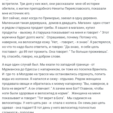
встретили. Три дня у них жил, они рассказали мне об истории
обители, о житии преподобного Никиты Переяславского, показали
мне источник его.
Вот сейчас, ехал когда по Приморью, заехал в одну деревню.
Маленькая такая деревушка, домов в двадцать. Магазин один стоит
и рядом старушка продает грибы. Я зашел в магазин, купил
продукты - выхожу. А старушка показывает на меня и говорит -" Этот
мужчина будет долго жить". Спрашиваю, почему. Потому что,
наверное, на велосипеде езжу. "Нет, - говорит, - я знаю". Я растерялся,
но что-то надо было ответить, и говорю: "Да знаю, я себе цель
поставил - до 89 лет прожить. Она говорит: " Ты больше проживешь".
Ну, спасибо, говорю, на добром слове.
А еще один случай был. Мы ехали по западной границе - от
Мурманска до Одессы с напарником, он тоже из поселка Врангель.
И где-то в Молдове на трассе мы остановились отдохнуть, попить
воды из колонки. Я напился и сижу - отдыхаю. Рядом женщина
продавала овощи и обратилась к моему напарнику: "Вы, наверное, в
Бога не верите?". А он отвечает: " А зачем мне Бог? Главное, чтобы
ноги были здоровые и велосипед в норме". Женщина на меня
показывает и говорит: "Тот верит в Бога". Мы садимся на
велосипеды. У него цепь раз - и спала с колеса. Он семь раз цепь
одевал - она падает! В тот день у него велосипед полностью
сломался - пополам.