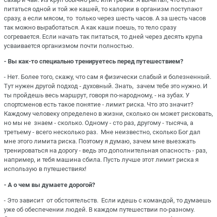
питаться одной и той же кашей, то калории в организм поступают
сразу, а если мясом, то только через шесть часов. А за шесть часов
так можно выработаться. А как каши поешь, то тело сразу
согревается. Если начать так питаться, то дней через десять крупа
усваивается организмом почти полностью.
- Вы как-то специально тренируетесь перед путешествием?
- Нет. Более того, скажу, что сам я физически слабый и болезненный.
Тут нужен другой подход - духовный. Знать, зачем тебе это нужно. И
ты пройдешь весь маршрут, говоря по-народному, - на зубах. У
спортсменов есть такое понятие - лимит риска. Что это значит?
Каждому человеку определено в жизни, сколько он может рисковать,
но мы не знаем - сколько. Одному - сто раз, другому - тысяча, а
третьему - всего несколько раз. Мне неизвестно, сколько Бог дал
мне этого лимита риска. Поэтому я думаю, зачем мне выезжать
тренироваться на дорогу - ведь это дополнительная опасность - раз,
например, и тебя машина сбила. Пусть лучше этот лимит риска я
использую в путешествиях!
- А о чем вы думаете дорогой?
- Это зависит от обстоятельств. Если идешь с командой, то думаешь
уже об обеспечении людей. В каждом путешествии по-разному.