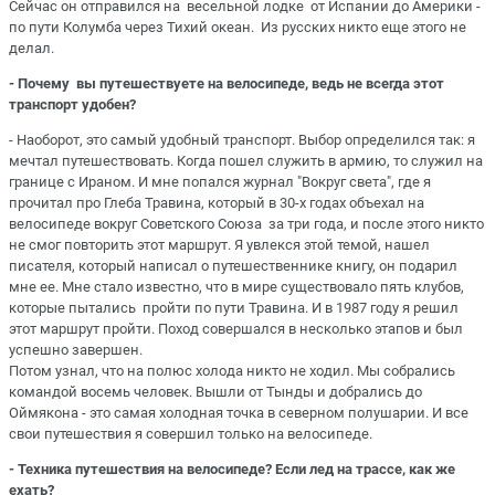
Сейчас он отправился на весельной лодке от Испании до Америки -
по пути Колумба через Тихий океан. Из русских никто еще этого не
делал.
- Почему вы путешествуете на велосипеде, ведь не всегда этот
транспорт удобен?
- Наоборот, это самый удобный транспорт. Выбор определился так: я
мечтал путешествовать. Когда пошел служить в армию, то служил на
границе с Ираном. И мне попался журнал "Вокруг света", где я
прочитал про Глеба Травина, который в 30-х годах объехал на
велосипеде вокруг Советского Союза за три года, и после этого никто
не смог повторить этот маршрут. Я увлекся этой темой, нашел
писателя, который написал о путешественнике книгу, он подарил
мне ее. Мне стало известно, что в мире существовало пять клубов,
которые пытались пройти по пути Травина. И в 1987 году я решил
этот маршрут пройти. Поход совершался в несколько этапов и был
успешно завершен.
Потом узнал, что на полюс холода никто не ходил. Мы собрались
командой восемь человек. Вышли от Тынды и добрались до
Оймякона - это самая холодная точка в северном полушарии. И все
свои путешествия я совершил только на велосипеде.
- Техника путешествия на велосипеде? Если лед на трассе, как же
ехать?