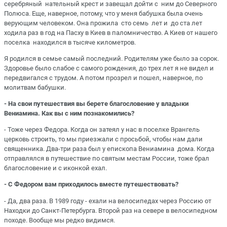
серебряный нательный крест и завещал дойти с ним до Северного
Полюса. Еще, наверное, потому, что у меня бабушка была очень
верующим человеком. Она прожила сто семь лет и до ста лет
ходила раз в год на Пасху в Киев в паломничество. А Киев от нашего
поселка находился в тысяче километров.
Я родился в семье самый последний. Родителям уже было за сорок.
Здоровье было слабое с самого рождения, до трех лет я не видел и
передвигался с трудом. А потом прозрел и пошел, наверное, по
молитвам бабушки.
- На свои путешествия вы берете благословение у владыки
Вениамина. Как вы с ним познакомились?
- Тоже через Федора. Когда он затеял у нас в поселке Врангель
церковь строить, то мы приезжали с просьбой, чтобы нам дали
священника. Два-три раза был у епископа Вениамина дома. Когда
отправлялся в путешествие по святым местам России, тоже брал
благословение и с иконкой ехал.
- С Федором вам приходилось вместе путешествовать?
- Да, два раза. В 1989 году - ехали на велосипедах через Россию от
Находки до Санкт-Петербурга. Второй раз на севере в велосипедном
походе. Вообще мы редко видимся.