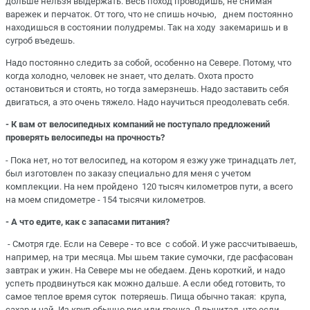
дольше нельзя выдержать. Весь поход проводишь, не снимая
варежек и перчаток. От того, что не спишь ночью, днем постоянно
находишься в состоянии полудремы. Так на ходу закемаришь и в
сугроб въедешь.
Надо постоянно следить за собой, особенно на Севере. Потому, что
когда холодно, человек не знает, что делать. Охота просто
остановиться и стоять, но тогда замерзнешь. Надо заставить себя
двигаться, а это очень тяжело. Надо научиться преодолевать себя.
- К вам от велосипедных компаний не поступало предложений
проверять велосипеды на прочность?
- Пока нет, но тот велосипед, на котором я езжу уже тринадцать лет,
был изготовлен по заказу специально для меня с учетом
комплекции. На нем пройдено 120 тысяч километров пути, а всего
на моем спидометре - 154 тысячи километров.
- А что едите, как с запасами питания?
- Смотря где. Если на Севере - то все с собой. И уже рассчитываешь,
например, на три месяца. Мы шьем такие сумочки, где расфасован
завтрак и ужин. На Севере мы не обедаем. День короткий, и надо
успеть продвинуться как можно дальше. А если обед готовить, то
самое теплое время суток потеряешь. Пища обычно такая: крупа,
сахар и чай. Из круп обычно рис или гречка. Я вычитал, что если