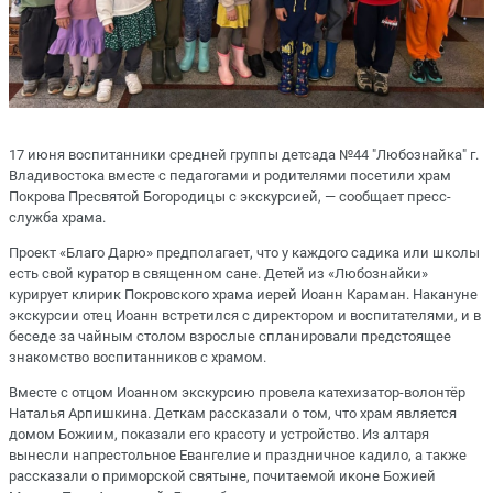
17 июня воспитанники средней группы детсада №44 "Любознайка" г.
Владивостока вместе с педагогами и родителями посетили храм
Покрова Пресвятой Богородицы с экскурсией, — сообщает пресс-
служба храма.
Проект «Благо Дарю» предполагает, что у каждого садика или школы
есть свой куратор в священном сане. Детей из «Любознайки»
курирует клирик Покровского храма иерей Иоанн Караман. Накануне
экскурсии отец Иоанн встретился с директором и воспитателями, и в
беседе за чайным столом взрослые спланировали предстоящее
знакомство воспитанников с храмом.
Вместе с отцом Иоанном экскурсию провела катехизатор-волонтёр
Наталья Арпишкина. Деткам рассказали о том, что храм является
домом Божиим, показали его красоту и устройство. Из алтаря
вынесли напрестольное Евангелие и праздничное кадило, а также
рассказали о приморской святыне, почитаемой иконе Божией