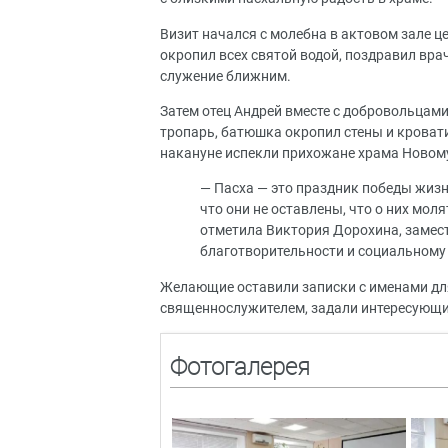
Визит начался с молебна в актовом зале 
окропил всех святой водой, поздравил врач
служение ближним.
Затем отец Андрей вместе с добровольцам
тропарь, батюшка окропил стены и кровати
накануне испекли прихожане храма Новом
— Пасха — это праздник победы жиз
что они не оставлены, что о них мол
отметила Виктория Дорохина, замест
благотворительности и социальному
Желающие оставили записки с именами для
священнослужителем, задали интересующие
Фотогалерея