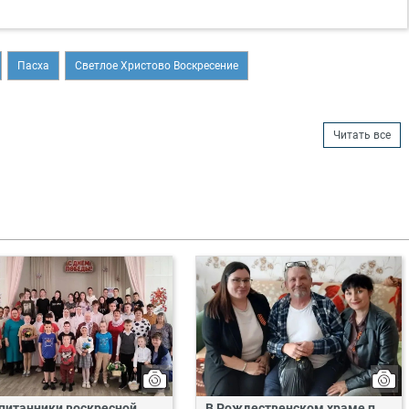
Пасха
Светлое Христово Воскресение
Читать все
питанники воскресной
В Рождественском храме п.