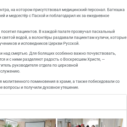
центра, на котором присутствовал медицинский персонал. Батюшка
ей и медсестёр с Пасхой и поблагодарил их за ежедневное
и посетил пациентов. В каждой палате прозвучал пасхальный
 святой водой, а волонтёры раздавали пациентам куличи, которые
учеников и исповедников Церкви Русской.
ни над смертью. Для болящих особенно важно почувствовать,
ятся и с ними разделяют радость о Воскресшем Христе, —
итель руководителя отдела по церковной
 служению.
 молитвенного поминовения в храме, а также побеседовали со
 вопросы и получили духовное утешение.