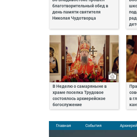
благотворительный обед в
шко
день памяти святителя
под
Николая Чудотворца
рад
дет
В Неделю о самаряныне в
Пра
храме поселка Трудовое
сов
состоялось архиерейское
в г
богослужение
кан
Главная
События
Архиерей