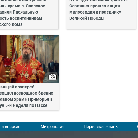
лы храма с. Спасское
Славянка прошла акция
арили Пасхальную
милосердия к празднику
ость воспитанникам
Великой Победы
ского дома
вящий архиерей
ершил всенощное бдение
лавном храме Приморья в
ун 5-й Недели по Пасхе
 и епархия
Митрополия
Церковная жизнь