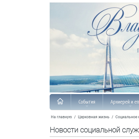
События
Архиерей и е
На главную
/
Церковная жизнь
/
Социальное 
Новости социальной слу