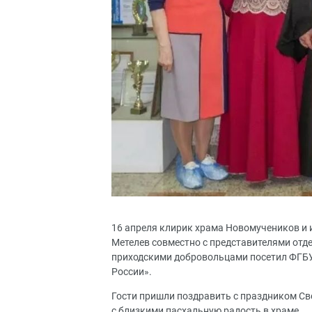
16 апреля клирик храма Новомучеников и 
Метелев совместно с представителями отд
приходскими добровольцами посетил ФГБ
России».
Гости пришли поздравить с праздником Све
с близкими пасхальную радость в храме.