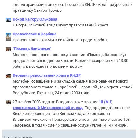
члены архиерейского хора. Поездка в КНДР была приурочена к
празднику Святой Троицы.
Поход на гору Ольховая
На горе Ольховой воздвигнут православный крест
Православие в Харбине
Православные храмы в китайском городе Харбин.
"Помощь ближнему"
Молодежное православное движение «Помощь ближнему»
продолжает свою деятельность. Каждое воскресенье в 13.30
ребята выезжают по детским домам.
Первый православный храм в КНДР
Молебен, освящение и закладка камня в основание первого
православного храма в Корейской Народной Демократической
Республике. Пхеньян, 24 июня 2003 года
27 ноября 2003 года во Владивостоке прошел
III (VII)
епархиальный Миссионерский съезд
. Под председательством
Высокопреосвященного Вениамина, архиепископа
Владивостокского и Приморского, в нем приняло участие 193
человека, в том числе 46 священнослужителей и 147 мирян.