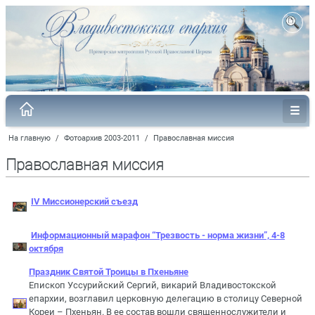
На главную
/
Фотоархив 2003-2011
/
Православная миссия
Православная миссия
IV Миссионерский съезд
Информационный марафон “Трезвость - норма жизни”, 4-8
октября
Праздник Святой Троицы в Пхеньяне
Епископ Уссурийский Сергий, викарий Владивостокской
епархии, возглавил церковную делегацию в столицу Северной
Кореи – Пхеньян. В ее состав вошли священнослужители и