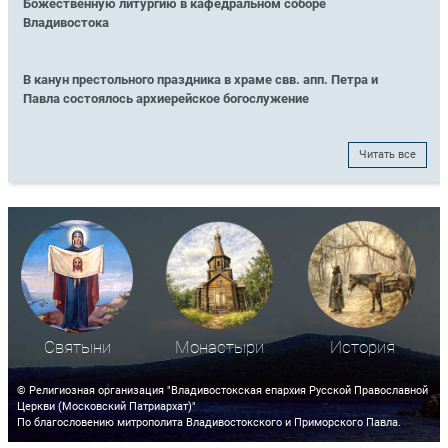
Божественную литургию в кафедральном соборе
Владивостока
В канун престольного праздника в храме свв. апп. Петра и
Павла состоялось архиерейское богослужение
Читать все
Святыни
Монастыри
История
© Религиозная организация "Владивостокская епархия Русской Православной
Церкви (Московский Патриархат)"
По благословению митрополита Владивостокского и Приморского Павла.