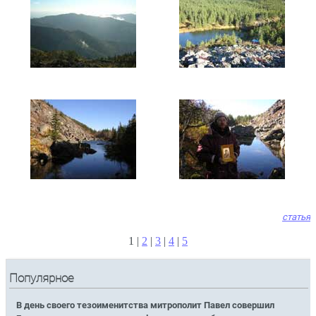
статья
1 |
2
|
3
|
4
|
5
Популярное
В день своего тезоименитства митрополит Павел совершил