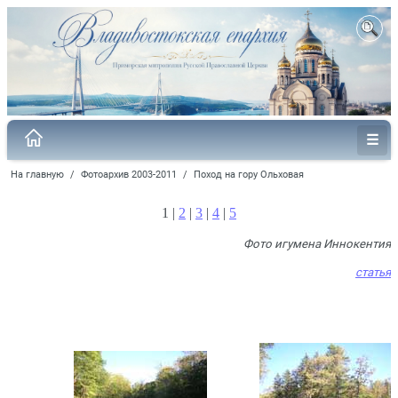
На главную
/
Фотоархив 2003-2011
/
Поход на гору Ольховая
1 |
2
|
3
|
4
|
5
Фото игумена Иннокентия
статья