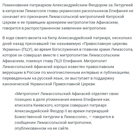
Поминовение патриархом Александрийским Феодором за Литургией
в кипрском Лимассоле главы украинских раскольников Епифания не
означает его признания Лимассольской митрополией Кипрской
Церкви и ее правящим архиереем митрополитом Афанасием,
говорится в распространенном заявлении митрополии.
В ходе своего визита на Кипр Александрийский патриарх, несколько
дней назад признавший так называемую «Православную церковь
Украины» (ПЦУ), во время богослужения в главном храме Лимассола,
которое он совершал вместе с митрополитом Лимассольским
Афанасием, помянул главу ПЦУ Епифания. Митрополит
Лимассольский Афанасий хорошо известен православным
верующим в России по многочисленным интервью и публикациям,
переведенным на русский язык, он выступает в поддержку
канонической Украинской Православной Церкви.
«Митрополит Лимассольский Афанасий отделяет свою
позицию в деле упоминания имени Епифания как
епископа Киевского, которое совершил патриарх
Александрийский Феодор II во время патриаршей
Божественной литургии в Лимассоле», — говорится в
сообщении Лимассольской митрополии,
опубликованном на ее сайте.