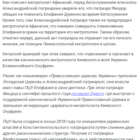
Как пояснил митрополит Афанасий, перед богослужением епископы
Александрийской патриархии уверяли его, что патриарх Феодор
обещал не поминать Епифания Думенко во время богослужения.
Кроме того, сам Александрийский патриарх также не предупредил
митрополита Афанасия, что намерен совершить поминовение
Епифания в храме на территории его митрополии. Таким образом,
отметил иерарх, данный акт патриарха не отражает ни его личного
мнения, ни позиции Лимассольской митрополии в целом.
Кипрский архиерей при этом заверил, что «принимает и признает в
качестве канонического митрополита Киевского и всея Украины
Блаженнейшего Онуфрия».
Ранее так называемую «Православную церковь Украины» признали
Элладская Церковь и Александрийский патриархат, они внесли
имя главы ПЦУ Епифания в свои диптихи. При этом патриарх
Феодор в сентябре прошлого года
посещал Одессу
, где выступал с
поддержкой канонической Украинской Православной Церкви и
призывал ее верующих «держаться митрополита Киевского
Онуфрия».
ПЦУ была создана в конце 2018 года по инициативе украинских
властей и Константинопольского патриархата путем слияния двух
других раскольнических структур. Получив от патриарха
Варфоломея томос об «автокефалии», но в действительности она