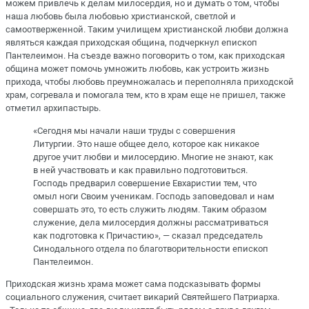
можем привлечь к делам милосердия, но и думать о том, чтобы
наша любовь была любовью христианской, светлой и
самоотверженной. Таким училищем христианской любви должна
являться каждая приходская община, подчеркнул епископ
Пантелеимон. На съезде важно поговорить о том, как приходская
община может помочь умножить любовь, как устроить жизнь
прихода, чтобы любовь преумножалась и переполняла приходской
храм, согревала и помогала тем, кто в храм еще не пришел, также
отметил архипастырь.
«Сегодня мы начали наши труды с совершения
Литургии. Это наше общее дело, которое как никакое
другое учит любви и милосердию. Многие не знают, как
в ней участвовать и как правильно подготовиться.
Господь предварил совершение Евхаристии тем, что
омыл ноги Своим ученикам. Господь заповедовал и нам
совершать это, то есть служить людям. Таким образом
служение, дела милосердия должны рассматриваться
как подготовка к Причастию», — сказал председатель
Синодального отдела по благотворительности епископ
Пантелеимон.
Приходская жизнь храма может сама подсказывать формы
социального служения, считает викарий Святейшего Патриарха.