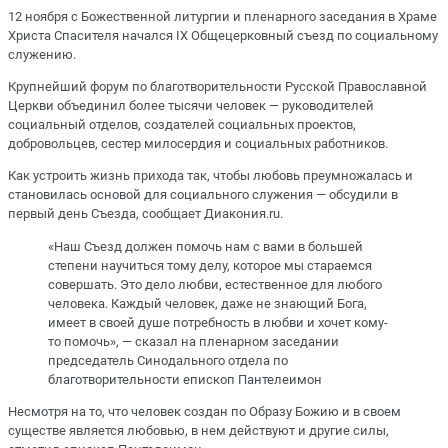
12 ноября с Божественной литургии и пленарного заседания в Храме
Христа Спасителя начался IX Общецерковный съезд по социальному
служению.
Крупнейший форум по благотворительности Русской Православной
Церкви объединил более тысячи человек — руководителей
социальный отделов, создателей социальных проектов,
добровольцев, сестер милосердия и социальных работников.
Как устроить жизнь прихода так, чтобы любовь преумножалась и
становилась основой для социального служения — обсудили в
первый день Съезда, сообщает Диакония.ru.
«Наш Съезд должен помочь нам с вами в большей
степени научиться тому делу, которое мы стараемся
совершать. Это дело любви, естественное для любого
человека. Каждый человек, даже не знающий Бога,
имеет в своей душе потребность в любви и хочет кому-
то помочь», — сказал на пленарном заседании
председатель Синодального отдела по
благотворительности епископ Пантелеимон
Несмотря на то, что человек создан по Образу Божию и в своем
существе является любовью, в нем действуют и другие силы,