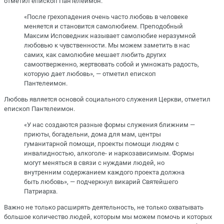
отметил епископ Пантелеимон.
«После грехопадения очень часто любовь в человеке
меняется и становится самолюбием. Преподобный
Максим Исповедник называет самолюбие неразумной
любовью к чувственности. Мы можем заметить в нас
самих, как самолюбие мешает любить других
самоотверженно, жертвовать собой и умножать радость,
которую дает любовь», — отметил епископ
Пантелеимон.
Любовь является основой социального служения Церкви, отметил
епископ Пантелеимон.
«У нас создаются разные формы служения ближним —
приюты, богадельни, дома для мам, центры
гуманитарной помощи, проекты помощи людям с
инвалидностью, алкоголе- и наркозависимым. Формы
могут меняться в связи с нуждами людей, но
внутренним содержанием каждого проекта должна
быть любовь», — подчеркнул викарий Святейшего
Патриарха.
Важно не только расширять деятельность, не только охватывать
большое количество людей, которым мы можем помочь и которых