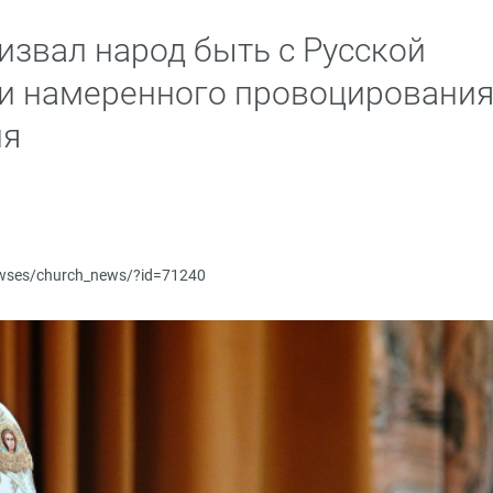
извал народ быть с Русской
ии намеренного провоцировани
ия
newses/church_news/?id=71240