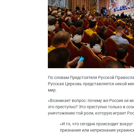
По словам Предстоятеля Русской Православ
Русская Церковь представляется некой мя
мир.
«Возникает вопрос: почему же Россия не 
это преступно? Это преступно только в соз
уничтожению той роли, которую играет Рос
«И то, что сегодня происходит вокру
признания или непризнания украински