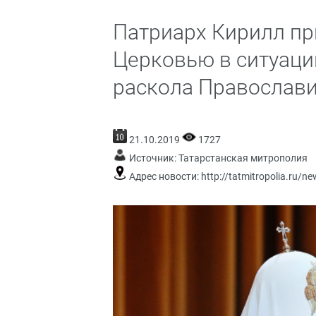
Патриарх Кирилл пр
Церковью в ситуац
раскола Православ
21.10.2019
1727
Источник:
Татарстанская митрополия
Адрес новости:
http://tatmitropolia.ru/