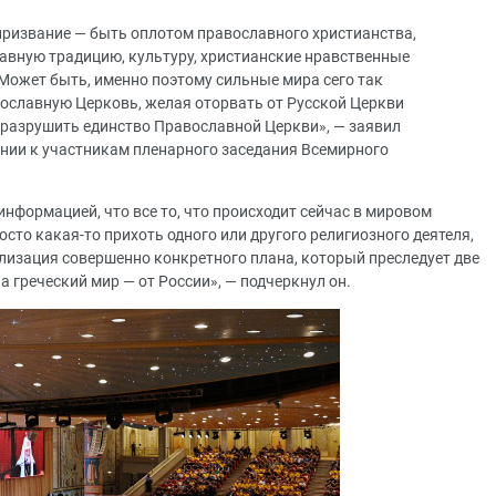
 призвание — быть оплотом православного христианства,
авную традицию, культуру, христианские нравственные
Может быть, именно поэтому сильные мира сего так
вославную Церковь, желая оторвать от Русской Церкви
 разрушить единство Православной Церкви», — заявил
нии к участникам пленарного заседания Всемирного
нформацией, что все то, что происходит сейчас в мировом
росто какая-то прихоть одного или другого религиозного деятеля,
лизация совершенно конкретного плана, который преследует две
 а греческий мир — от России», — подчеркнул он.