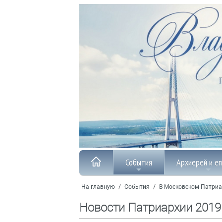
События
Архиерей и е
На главную
/
События
/
В Московском Патриа
Новости Патриархии 2019