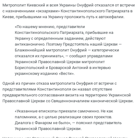
Митрополит Киевский и всея Украины Онуфрий отказался от встречи
с назначенными «экзархами» Константинопольского Патриархата в
Киеве, прибывшими на Украину проложить путь к автокефалии.
«По нашему мнению, представители
Константинопольского Патриархата, прибывшие на
Украину с определенным заданием, действуют
антиканонично. Поэтому Предстоятель нашей Церкви —
Блаженнейший митрополит Онуфрий — категорически
отказался их принимать», — сообщил управделами
Украинской Православной Церкви митрополит
Бориспольский и Броварской Антоний в интервью
украинскому изданию «Вести».
Одной из причин отказа митрополита Онуфрия от встречи с
представителями Константинополя он назвал отсутствие
предварительного согласования визита на территорию Украинской
Православной Церкви со Священноначалием канонической Церкви.
«Указанные епископы приехали самочинно. Не как
паломники, а с целью реализации своих проектов.
Диалога с Фанаром не было», — пояснил представитель
Украинской Православной Церкви.