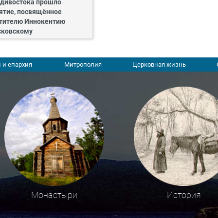
дивостока прошло
ятие, посвящённое
тителю Иннокентию
ковскому
 и епархия
Митрополия
Церковная жизнь
Монастыри
История