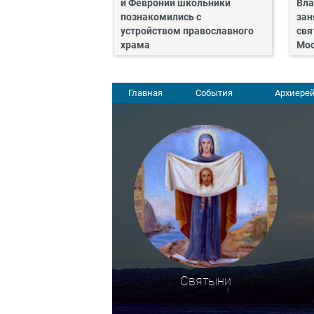
и Февронии школьники
Вла
познакомились с
зан
устройством православного
свя
храма
Мос
Главная
События
Архиерей
Святыни