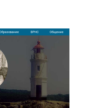
Образование
ВРНС
Общение