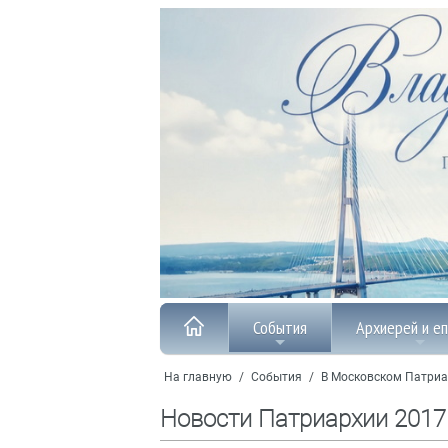
События
Архиерей и е
На главную
/
События
/
В Московском Патриа
Новости Патриархии 2017