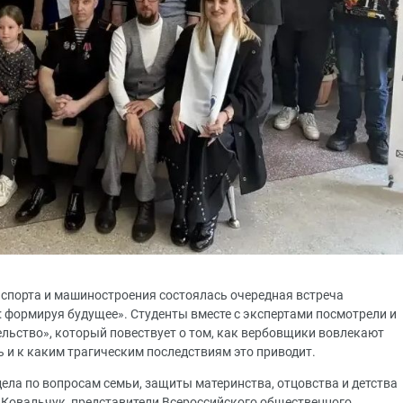
спорта и машиностроения состоялась очередная встреча
: формируя будущее». Студенты вместе с экспертами посмотрели и
ьство», который повествует о том, как вербовщики вовлекают
ь и к каким трагическим последствиям это приводит.
дела по вопросам семьи, защиты материнства, отцовства и детства
Ковальчук, представители Всероссийского общественного