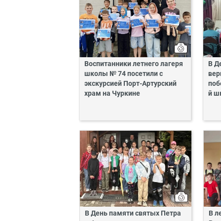
Воспитанники летнего лагеря
В Д
школы № 74 посетили с
вер
экскурсией Порт-Артурский
поб
храм на Чуркине
й ш
В День памяти святых Петра
В л