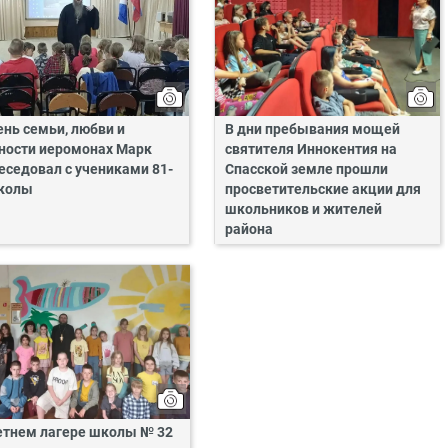
ень семьи, любви и
В дни пребывания мощей
ности иеромонах Марк
святителя Иннокентия на
еседовал с учениками 81-
Спасской земле прошли
колы
просветительские акции для
школьников и жителей
района
етнем лагере школы № 32