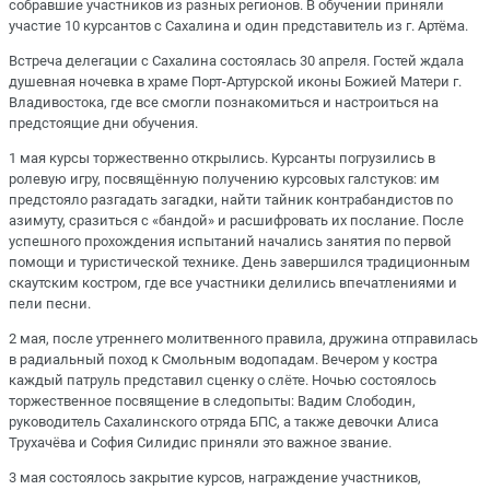
собравшие участников из разных регионов. В обучении приняли
участие 10 курсантов с Сахалина и один представитель из г. Артёма.
Встреча делегации с Сахалина состоялась 30 апреля. Гостей ждала
душевная ночевка в храме Порт-Артурской иконы Божией Матери г.
Владивостока, где все смогли познакомиться и настроиться на
предстоящие дни обучения.
1 мая курсы торжественно открылись. Курсанты погрузились в
ролевую игру, посвящённую получению курсовых галстуков: им
предстояло разгадать загадки, найти тайник контрабандистов по
азимуту, сразиться с «бандой» и расшифровать их послание. После
успешного прохождения испытаний начались занятия по первой
помощи и туристической технике. День завершился традиционным
скаутским костром, где все участники делились впечатлениями и
пели песни.
2 мая, после утреннего молитвенного правила, дружина отправилась
в радиальный поход к Смольным водопадам. Вечером у костра
каждый патруль представил сценку о слёте. Ночью состоялось
торжественное посвящение в следопыты: Вадим Слободин,
руководитель Сахалинского отряда БПС, а также девочки Алиса
Трухачёва и София Силидис приняли это важное звание.
3 мая состоялось закрытие курсов, награждение участников,