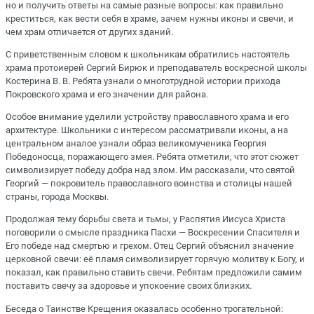
но и получить ответы на самые разные вопросы: как правильно
креститься, как вести себя в храме, зачем нужны иконы и свечи, и
чем храм отличается от других зданий.
С приветственным словом к школьникам обратились настоятель
храма протоиерей Сергий Бирюк и преподаватель воскресной школы
Костерина В. В. Ребята узнали о многотрудной истории прихода
Покровского храма и его значении для района.
Особое внимание уделили устройству православного храма и его
архитектуре. Школьники с интересом рассматривали иконы, а на
центральном аналое узнали образ великомученика Георгия
Победоносца, поражающего змея. Ребята отметили, что этот сюжет
символизирует победу добра над злом. Им рассказали, что святой
Георгий — покровитель православного воинства и столицы нашей
страны, города Москвы.
Продолжая тему борьбы света и тьмы, у Распятия Иисуса Христа
поговорили о смысле праздника Пасхи — Воскресении Спасителя и
Его победе над смертью и грехом. Отец Сергий объяснил значение
церковной свечи: её пламя символизирует горячую молитву к Богу, и
показал, как правильно ставить свечи. Ребятам предложили самим
поставить свечу за здоровье и упокоение своих близких.
Беседа о Таинстве Крещения оказалась особенно трогательной: