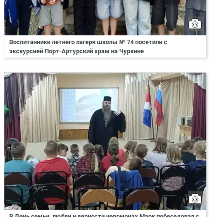
Воспитанники летнего лагеря школы № 74 посетили с
экскурсией Порт-Артурский храм на Чуркине
В День семьи, любви и верности иеромонах Марк побеседовал с