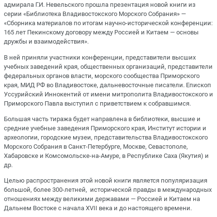
адмирала Г.И. Невельского прошла презентация новой книги из
серии «Библиотека Владивостокского Морского Собрания» —
«Сборника материалов по итогам научно-исторической конференции:
165 лет Пекинскому договору между Россией и Китаем — основы
дружбы и взаимодействия».
В ней приняли участники конференции, представители высших
учебных заведений края, общественных организаций, представители
федеральных органов власти, морского сообщества Приморского
края, МИД РФ во Владивостоке, дальневосточные писатели. Епископ
Уссурийский Иннокентий от имени митрополита Владивостокского и
Приморского Павла выступил с приветствием к собравшимся.
Большая часть тиража будет направлена в библиотеки, высшие и
средние учебные заведения Приморского края, Институт истории и
археологии, городские музеи, представительства Владивостокского
Морского Собрания в Санкт-Петербурге, Москве, Севастополе,
Хабаровске и Комсомольске-на-Амуре, в Республике Саха (Якутия) и
др.
Целью распространения этой новой книги является популяризация
большой, более 300-летней, исторической правды в международных
отношениях между великими державами — Россией и Китаем на
Дальнем Востоке с начала XVII века и до настоящего времени.