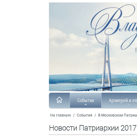
События
Архиерей и е
На главную
/
События
/
В Московском Патриа
Новости Патриархии 2017