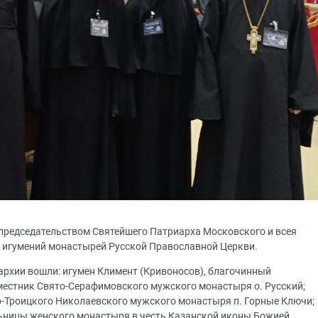
д председательством Святейшего Патриарха Московского и всея
и игумений монастырей Русской Православной Церкви.
пархии вошли: игумен Климент (Кривоносов), благочинный
местник Свято-Серафимовского мужского монастыря о. Русский;
о-Троицкого Николаевского мужского монастыря п. Горные Ключи;
ельницы женского монастыря в честь Казанской иконы Божией