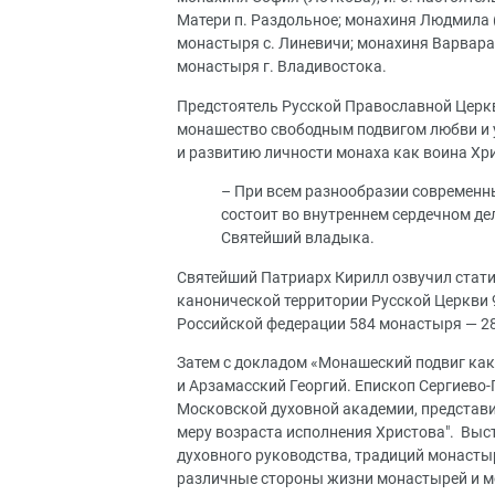
Матери п. Раздольное; монахиня Людмила 
монастыря с. Линевичи; монахиня Варвар
монастыря г. Владивостока.
Предстоятель Русской Православной Церк
монашество свободным подвигом любви и у
и развитию личности монаха как воина Хр
– При всем разнообразии современн
состоит во внутреннем сердечном де
Святейший владыка.
Святейший Патриарх Кирилл озвучил стати
канонической территории Русской Церкви 9
Российской федерации 584 монастыря — 28
Затем с докладом «Монашеский подвиг как
и Арзамасский Георгий. Епископ Сергиево
Московской духовной академии, представи
меру возраста исполнения Христова". Выс
духовного руководства, традиций монаст
различные стороны жизни монастырей и 