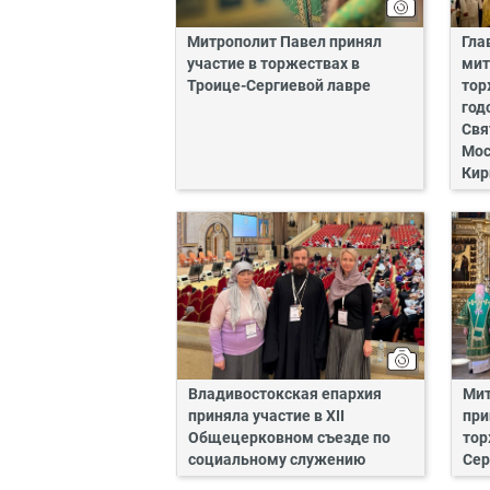
Митрополит Павел принял
Гла
участие в торжествах в
мит
Троице-Сергиевой лавре
тор
год
Свя
Мос
Кир
Владивостокская епархия
Мит
приняла участие в XII
при
Общецерковном съезде по
тор
социальному служению
Сер