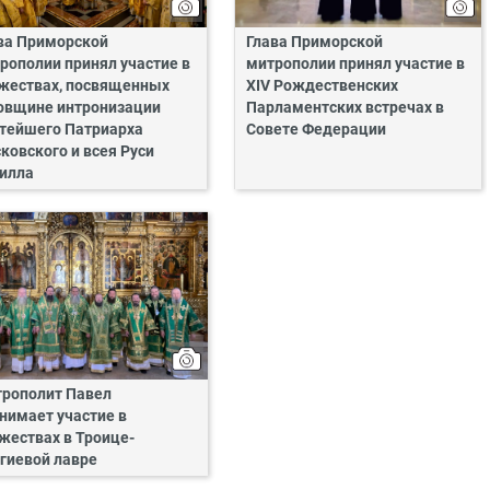
ва Приморской
Глава Приморской
рополии принял участие в
митрополии принял участие в
жествах, посвященных
XIV Рождественских
овщине интронизации
Парламентских встречах в
тейшего Патриарха
Совете Федерации
ковского и всея Руси
илла
рополит Павел
нимает участие в
жествах в Троице-
гиевой лавре