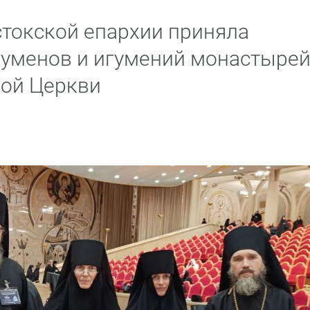
токской епархии приняла
гуменов и игумений монастыре
ной Церкви