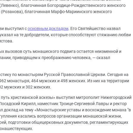
(Левенко), благочинная Богородице-Рождественского женского
а (Розанова), благочинная Марфо-Мариинского женского
ви выступил с
основным докладом
. Его Святейшество назвал
казал на те добродетели, которые способствуют стяжанию любви
истова.
ых вызовов суть монашеского подвига остается неизменной и
лании, приводящем к преображению человека, — сказал
стику по монастырям Русской Православной Церкви. Сегодня на
62 монастыря, 464 мужских и 498 женских. Из них на территории
2 мужских и 302 женских.
 путь христианской аскезы» выступил митрополит Нижегородский
-Посадский Кирилл, наместник Троице-Сергиевой Лавры и ректор
л доклад на тему «Монастырские уставы и восхождение монаха "в
тупления касались вопросов организации монашеской жизни,
ырей, подготовки общецерковных документов, регламентирующих
монашествующих.