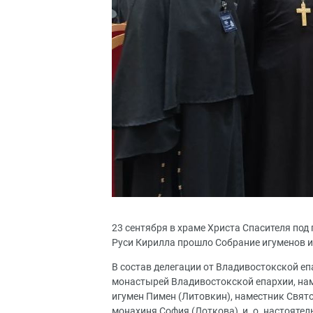
23 сентября в храме Христа Спасителя по
Руси Кирилла прошло Собрание игуменов 
В состав делегации от Владивостокской е
монастырей Владивостокской епархии, на
игумен Пимен (Литовкин), наместник Свят
монахиня София (Лоткова), и. о. настоят