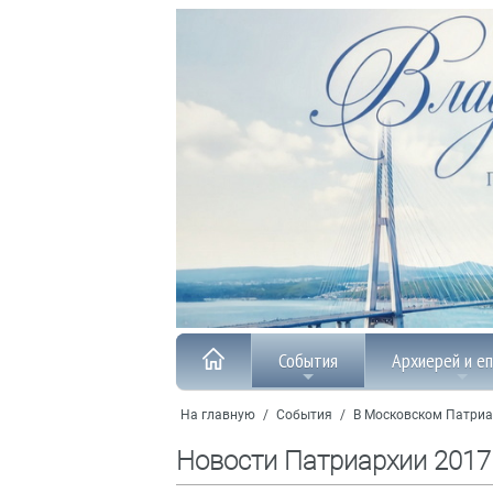
События
Архиерей и е
На главную
/
События
/
В Московском Патриа
Новости Патриархии 2017