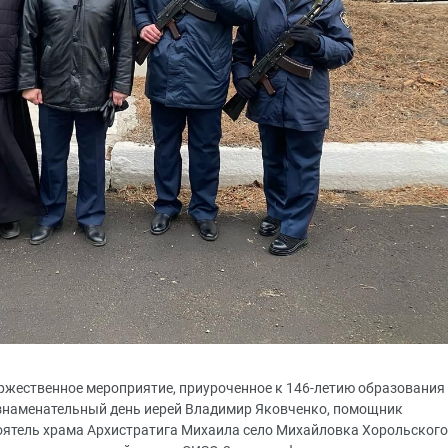
оржественное мероприятие, приуроченное к 146-летию образования
 знаменательный день иерей Владимир Яковченко, помощник
оятель храма Архистратига Михаила село Михайловка Хорольского