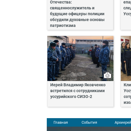
Отечества:
епа
священнослужитель и
сле
будущие офицеры полиции
Усс
обсудили духовные основы
патриотизма
Иерей Владимир Яковченко
Кли
встретился с сотрудниками
Усс
уссурийского СИЗО-2
сот
изо
Главная
События
Архиерей