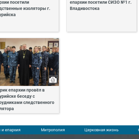
рхии посетили
епархии посетили СИЗО №1 г.
дственные изоляторы г.
Владивостока
урийска
рик епархии провёл в
урийске беседу с
рудниками следственного
лятора
 и епархия
Митрополия
Церковная жизнь