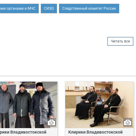
ыми органами и МЧС
СИЗО
Следственный комитет России
Читать все
рики Владивостокской
Клирики Владивостокской