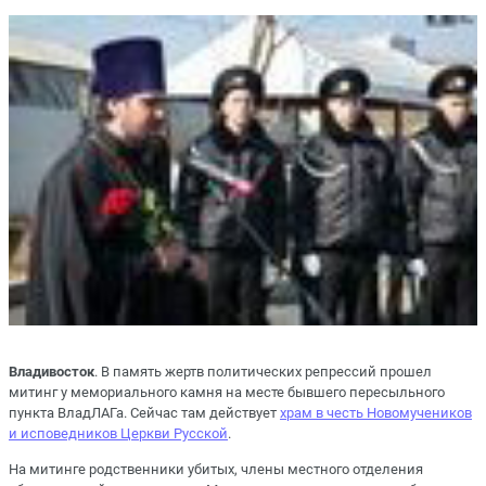
Владивосток
. В память жертв политических репрессий прошел
митинг у мемориального камня на месте бывшего пересыльного
пункта ВладЛАГа. Сейчас там действует
храм в честь Новомучеников
и исповедников Церкви Русской
.
На митинге родственники убитых, члены местного отделения