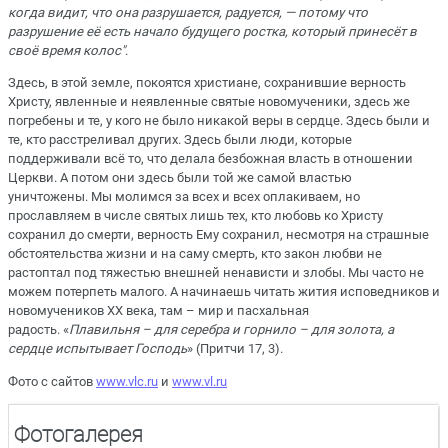
когда видит, что она разрушается, радуется, — потому что
разрушение её есть начало будущего ростка, который принесёт в
своё время колос"
.
Здесь, в этой земле, покоятся христиане, сохранившие верность
Христу, явленные и неявленные святые новомученики, здесь же
погребены и те, у кого не было никакой веры в сердце. Здесь были и
те, кто расстреливал других. Здесь были люди, которые
поддерживали всё то, что делала безбожная власть в отношении
Церкви. А потом они здесь были той же самой властью
уничтожены. Мы молимся за всех и всех оплакиваем, но
прославляем в числе святых лишь тех, кто любовь ко Христу
сохранил до смерти, верность Ему сохранил, несмотря на страшные
обстоятельства жизни и на саму смерть, кто закон любви не
растоптал под тяжестью внешней ненависти и злобы. Мы часто не
можем потерпеть малого. А начинаешь читать жития исповедников и
новомучеников XX века, там – мир и пасхальная
радость. «
Плавильня – для серебра и горнило – для золота, а
сердце испытывает Господь
» (Притчи 17, 3).
Фото с сайтов
www.vlc.ru
и
www.vl.ru
Фотогалерея