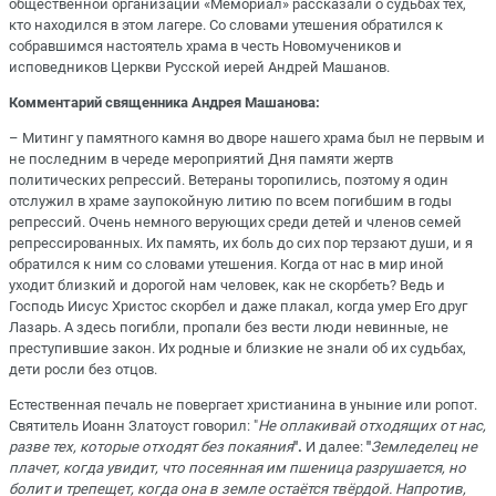
общественной организации «Мемориал» рассказали о судьбах тех,
кто находился в этом лагере. Со словами утешения обратился к
собравшимся настоятель храма в честь Новомучеников и
исповедников Церкви Русской иерей Андрей Машанов.
Комментарий священника Андрея Машанова:
– Митинг у памятного камня во дворе нашего храма был не первым и
не последним в череде мероприятий Дня памяти жертв
политических репрессий. Ветераны торопились, поэтому я один
отслужил в храме заупокойную литию по всем погибшим в годы
репрессий. Очень немного верующих среди детей и членов семей
репрессированных. Их память, их боль до сих пор терзают души, и я
обратился к ним со словами утешения. Когда от нас в мир иной
уходит близкий и дорогой нам человек, как не скорбеть? Ведь и
Господь Иисус Христос скорбел и даже плакал, когда умер Его друг
Лазарь. А здесь погибли, пропали без вести люди невинные, не
преступившие закон. Их родные и близкие не знали об их судьбах,
дети росли без отцов.
Естественная печаль не повергает христианина в уныние или ропот.
Святитель Иоанн Златоуст говорил: "
Не оплакивай отходящих от нас,
разве тех, которые отходят без покаяния
".
И далее:
"
Земледелец не
плачет, когда увидит, что посеянная им пшеница разрушается, но
болит и трепещет, когда она в земле остаётся твёрдой. Напротив,