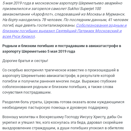
5 мая 2019 года в московском аэропорту Шереметьево аварийно
приземлился и загорелся самолет Sukhoi Superjet 100
авиакомпании «Аэрофлот», следовавший из Москвы в Мурманск.
На борту находились 78 человек. По последним данным, 41 человек
погиб, еще девять госпитализированы.
Соболезнования родным и
близким погибших выразил Святейший Патриарх Московский и
всея Руси Кирилл
.
Родным и близким погибших и пострадавшим в авиакатастрофе в
аэропорту Шереметьево 5 мая 2019 года
Дорогие братья и сестры!
Со скорбью воспринял трагическое известие о произошедшей в
аэропорту Шереметьево авиакатастрофе, в результате которой
погибли и получили ранения многие люди. Выражаю глубокие
соболезнования родным и близким погибших, а также слова
сочувствия пострадавшим.
Разделяя боль утраты, Церковь готова оказать всем нуждающимся
необходимую пастырскую помощь и духовную поддержку.
Возношу молитвы к Воскресшему Господу Иисусу Христу, дабы Он
укрепил и утешил тех, кого коснулась эта беда, даровал скорейшее
выздоровление страждущим, а души погибших упокоил в обителях