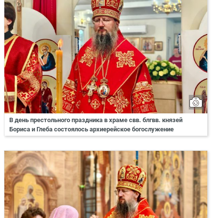
В день престольного праздника в храме свв. блгвв. князей
Бориса и Глеба состоялось архиерейское богослужение