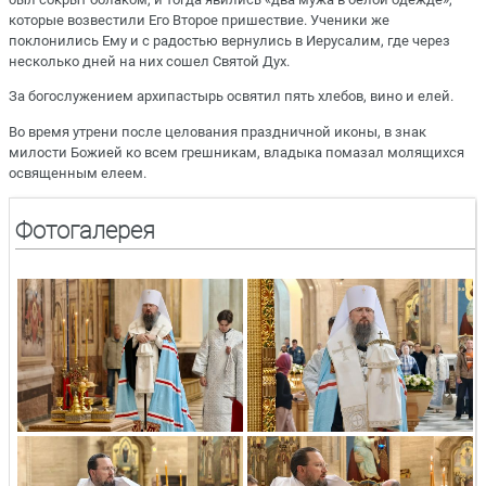
которые возвестили Его Второе пришествие. Ученики же
поклонились Ему и с радостью вернулись в Иерусалим, где через
несколько дней на них сошел Святой Дух.
За богослужением архипастырь освятил пять хлебов, вино и елей.
Во время утрени после целования праздничной иконы, в знак
милости Божией ко всем грешникам, владыка помазал молящихся
освященным елеем.
Фотогалерея