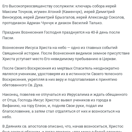
Его Высокопреосвященству сослужили: ключарь собора иерей
Максим Точуков, игумен Атоний (Каменчук), иерей Димитрий
Винокуров, иерей Димитрий Брызгалов, иерей Александр Соколов,
протодиакон Адриан Чунчук и диакон Василий Талько.
Праздник Вознесения Господня празднуется на 40-й день после
Пасхи.
Вознесение Иисуса Христа на небо — одно из главных событий
Священной истории. После Вознесения видимое земное присутствие
Христа уступает место Его невидимому пребыванию в Церкви.
После Своего Воскресения из мертвых Спаситель неоднократно
являлся ученикам, удостоверяя их в истинности Своего телесного
Воскресения, укрепляя в них веру и подготавливая к принятию
обетованного Св. Духа.
Наконец, повелев не отлучаться из Иерусалима и ждать обещанного
от Отца, Господь Иисус Христос вывел учеников из города в
Вифанию, на гору Елеон, и, подняв Свои руки, подал им
благословение, а затем стал отдаляться от них и возноситься на
небо.
В Деяниях св. апостолов описано, что, начав возноситься, Христос
был сокрыт облаком, и тогда явились «два мужа в белой одежде»,