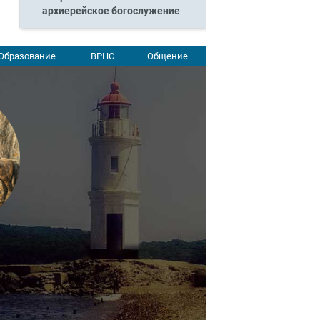
архиерейское богослужение
Образование
ВРНС
Общение