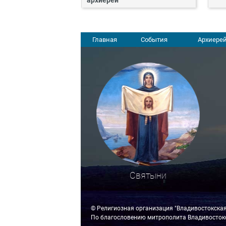
архиерей
Главная
События
Архиерей
Святыни
© Религиозная организация "Владивостокска
По благословению митрополита Владивостокс