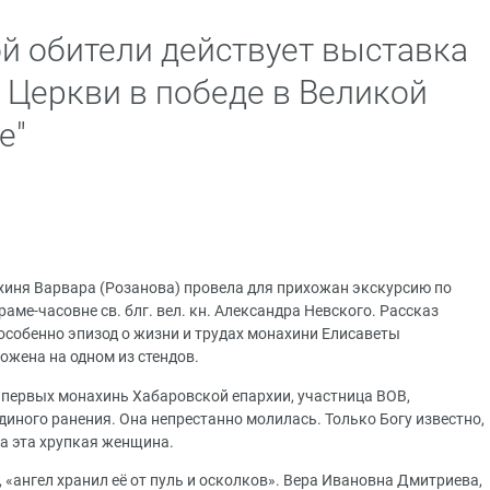
 обители действует выставка
 Церкви в победе в Великой
е"
хиня Варвара (Розанова) провела для прихожан экскурсию по
аме-часовне св. блг. вел. кн. Александра Невского. Рассказ
особенно эпизод о жизни и трудах монахини Елисаветы
ожена на одном из стендов.
з первых монахинь Хабаровской епархии, участница ВОВ,
иного ранения. Она непрестанно молилась. Только Богу известно,
ла эта хрупкая женщина.
«ангел хранил её от пуль и осколков». Вера Ивановна Дмитриева,