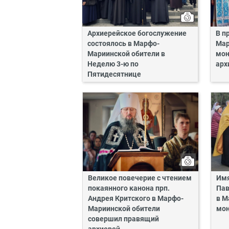
Архиерейское богослужение
В п
состоялось в Марфо-
Мар
Мариинской обители в
мон
Неделю 3-ю по
арх
Пятидесятнице
Великое повечерие с чтением
Имя
покаянного канона прп.
Пав
Андрея Критского в Марфо-
в М
Мариинской обители
мо
совершил правящий