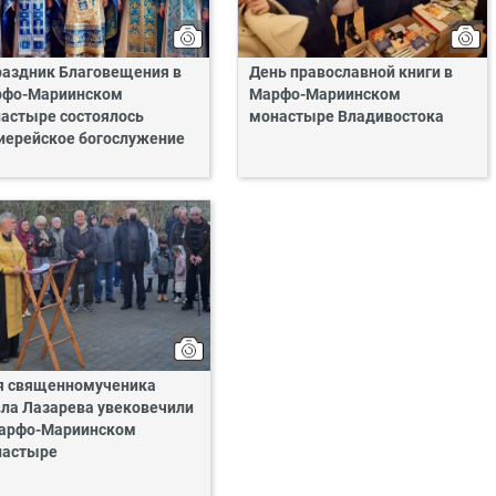
раздник Благовещения в
День православной книги в
фо-Мариинском
Марфо-Мариинском
астыре состоялось
монастыре Владивостока
иерейское богослужение
 священномученика
ла Лазарева увековечили
арфо-Мариинском
настыре