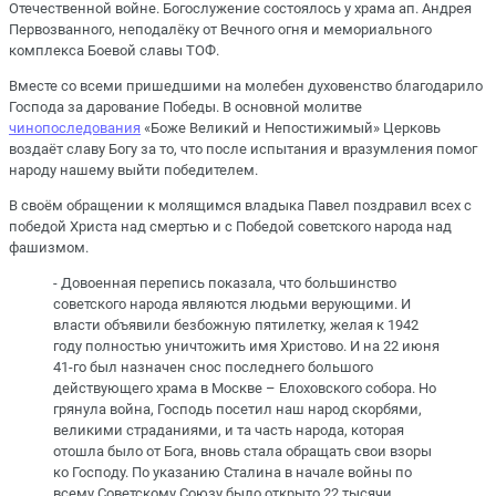
Отечественной войне. Богослужение состоялось у храма ап. Андрея
Первозванного, неподалёку от Вечного огня и мемориального
комплекса Боевой славы ТОФ.
Вместе со всеми пришедшими на молебен духовенство благодарило
Господа за дарование Победы. В основной молитве
чинопоследования
«Боже Великий и Непостижимый» Церковь
воздаёт славу Богу за то, что после испытания и вразумления помог
народу нашему выйти победителем.
В своём обращении к молящимся владыка Павел поздравил всех с
победой Христа над смертью и с Победой советского народа над
фашизмом.
- Довоенная перепись показала, что большинство
советского народа являются людьми верующими. И
власти объявили безбожную пятилетку, желая к 1942
году полностью уничтожить имя Христово. И на 22 июня
41-го был назначен снос последнего большого
действующего храма в Москве – Елоховского собора. Но
грянула война, Господь посетил наш народ скорбями,
великими страданиями, и та часть народа, которая
отошла было от Бога, вновь стала обращать свои взоры
ко Господу. По указанию Сталина в начале войны по
всему Советскому Союзу было открыто 22 тысячи