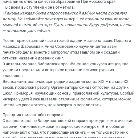
начальник отдела качества образования Приморского края.
В своём выступлении она отметила:
«Раньше каждая буква старославянской азбуки несла духовную
истину. Не забывайте печатную книгу — её страницы хранят тепло
мыслей и эмоций автора. Пусть ваши слова будут добрыми, а дела
— великими уже сейчас».
После торжественной части гостей ждали мастер-классы. Педагоги
Надежда Шарамова и Анна Сосновенко научили детей азам
печатного дела: вместе с митрополитом Павлом они создали
оттиски названий древних книг.
В читальном зале библиотеки прошёл финал конкурса чтецов, где
ученики представили авторское прочтение стихов русских
классиков.
Экспозиция, включающая редкие издания конца XIX – начала XX
веков, продолжит работу. Организаторы ожидают гостей из других
школ Приморья, изучающих основы православной культуры. Особый
интерес у детей уже вызвали старинные фолианты, которые можно
не только рассмотреть, но и аккуратно перелистать.
Праздник в масштабах епархии
С начала марта во Владивостокской епархии проходят тематические
встречи, книжные ярмарки и творческие конкурсы. Эти события
напоминают о том, что православная книга — не только источник