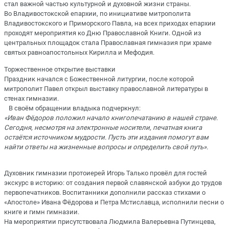
стал важной частью культурной и духовной жизни страны.
Во Владивостокской епархии, по инициативе митрополита
Владивостокского и Приморского Павла, на всех приходах епархии
проходят мероприятия ко Дню Православной Книги. Одной из
центральных площадок стала Православная гимназия при храме
святых равноапостольных Кирилла и Мефодия.
Торжественное открытие выставки
Праздник начался с Божественной литургии, после которой
митрополит Павел открыл выставку православной литературы в
стенах гимназии.
В своём обращении владыка подчеркнул:
«Иван Фёдоров положил начало книгопечатанию в нашей стране.
Сегодня, несмотря на электронные носители, печатная книга
остаётся источником мудрости. Пусть эти издания помогут вам
найти ответы на жизненные вопросы и определить свой путь».
Духовник гимназии протоиерей Игорь Талько провёл для гостей
экскурс в историю: от создания первой славянской азбуки до трудов
первопечатников. Воспитанники дополнили рассказ стихами о
«Апостоле» Ивана Фёдорова и Петра Мстиславца, исполнили песни о
книге и гимн гимназии.
На мероприятии присутствовала Людмила Валерьевна Путинцева,