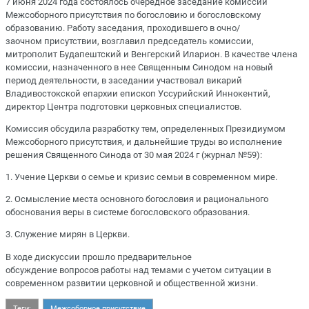
7 июня 2024 года состоялось очередное заседание комиссии
Межсоборного присутствия по богословию и богословскому
образованию. Работу заседания, проходившего в очно/
заочном присутствии, возглавил председатель комиссии,
митрополит Будапештский и Венгерский Иларион. В качестве члена
комиссии, назначенного в нее Священным Синодом на новый
период деятельности, в заседании участвовал викарий
Владивостокской епархии епископ Уссурийский Иннокентий,
директор Центра подготовки церковных специалистов.
Комиссия обсудила разработку тем, определенных Президиумом
Межсоборного присутствия, и дальнейшие труды во исполнение
решения Священного Синода от 30 мая 2024 г (журнал №59):
1. Учение Церкви о семье и кризис семьи в современном мире.
2. Осмысление места основного богословия и рационального
обоснования веры в системе богословского образования.
3. Служение мирян в Церкви.
В ходе дискуссии прошло предварительное
обсуждение вопросов работы над темами с учетом ситуации в
современном развитии церковной и общественной жизни.
Теги:
Межсоборное присутствие