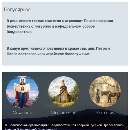
Популярное
В день своего тезоименитства митрополит Павел совершил
Божественную литургию в кафедральном соборе
Владивостока
В канун престольного праздника в храме свв. апп. Петра и
Павла состоялось архиерейское богослужение
Святыни
Монастыри
История
© Религиозная организация "Владивостокская епархия Русской Православной
Церкви (Московский Патриархат)"