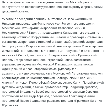
Варсонофия состоялось заседание комиссии Межсоборного
присутствия по церковному управлению, пастырству и организации
церковной жизни.
Участие в заседании приняли: митрополит Наро-Фоминский
Никандр, председатель Финансово-хозяйственного управления
Московской Патриархии; митрополит Ставропольский и
Невинномысский Кирилл, председатель Синодального отдела по
взаимодействию с Вооруженными Силами и правоохранительными
органами; митрополит Липецкий и Задонский Арсений; митрополит
Белгородский и Старооскольский Иоанн; митрополит Красноярский
и Ачинский Пантелеимон; митрополит Сингапурский и Юго-Восточно-
Азиатский Сергий; митрополит Владивостокский и Приморский
Владимир; архиепископ Зеленоградский Савва, заместитель
управляющего делами Московской Патриархии; архиепископ
Одинцовский и Красногорский Фома, руководитель
административного секретариата Московской Патриархии; епископ
Кронштадтский Вениамин; епископ Волгодонский и Сальский
Антоний; епископ Петергофский Силуан, ректор Санкт-Петербургской
духовной академии, а также протопресвитер Владимир Диваков,
протоиерей Владимир Воробьев, протоиерей Александр Сорокин,
протоиерей Александр Абрамов, протоиерей Александр Пелин,
протоиерей Павел Великанов, редактор портала «Приходы» Евгения
Жуковская.