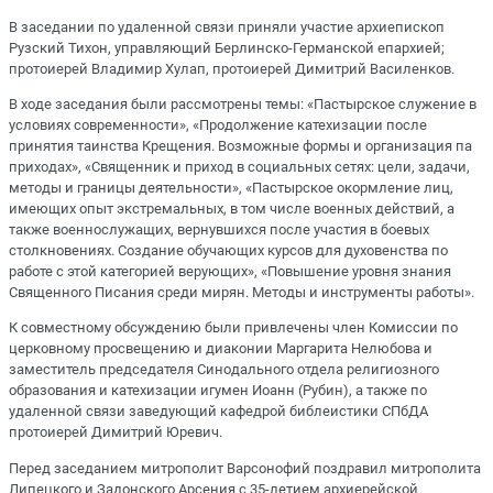
В заседании по удаленной связи приняли участие архиепископ
Рузский Тихон, управляющий Берлинско-Германской епархией;
протоиерей Владимир Хулап, протоиерей Димитрий Василенков.
В ходе заседания были рассмотрены темы: «Пастырское служение в
условиях современности», «Продолжение катехизации после
принятия таинства Крещения. Возможные формы и организация па
приходах», «Священник и приход в социальных сетях: цели, задачи,
методы и границы деятельности», «Пастырское окормление лиц,
имеющих опыт экстремальных, в том числе военных действий, а
также военнослужащих, вернувшихся после участия в боевых
столкновениях. Создание обучающих курсов для духовенства по
работе с этой категорией верующих», «Повышение уровня знания
Священного Писания среди мирян. Методы и инструменты работы».
К совместному обсуждению были привлечены член Комиссии по
церковному просвещению и диаконии Маргарита Нелюбова и
заместитель председателя Синодального отдела религиозного
образования и катехизации игумен Иоанн (Рубин), а также по
удаленной связи заведующий кафедрой библеистики СПбДА
протоиерей Димитрий Юревич.
Перед заседанием митрополит Варсонофий поздравил митрополита
Липецкого и Задонского Арсения с 35-летием архиерейской