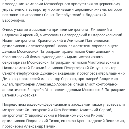
в заседании комиссии Межсоборного присутствия по церковному
управлению, пастырству и организации церковной жизни, которое
возглавил митрополит Санкт-Петербургский и Ладожский
Варсонофий.
Очное участие в заседании приняли митрополит Липецкий и
Задонский Арсений, митрополит Белгородский и Старооскольский
Иоанн, митрополит Красноярский и Ачинский Пантелеимон,
архиепископ Зеленоградский Савва, заместитель управляющего
делами Московской Патриархии; архиепископ Одинцовский и
Красногорский Фома, руководитель Административного
секретариата Московской Патриархии; епископ Чистопольский и
Нижнекамский Пахомий, епископ Петергофский Силуан, ректор
Санкт-Петербургской духовной академии; протопресвитер Владимир
Диваков, протоиерей Александр Сорокин, протоиерей Владимир
Хулап, протоиерей Александр Абрамов, специалист контрольно-
аналитической службы Управления делами Московской Патриархии
Евгения Жуковская.​
Посредством видеоконференцсвязи в заседании также участвовали
митрополит Сингапурский и Юго-Восточно-Азиатский Сергий,
митрополит Ставропольский и Невинномысский Кирилл,
архиепископ Подольский Тихон, епископ Кронштадтский Вениамин,
протоиерей Александр Пелин. ​