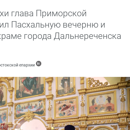
схи глава Приморской
ил Пасхальную вечерню и
храме города Дальнереченска
остокской епархии