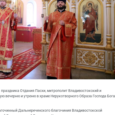
нун праздника Отдания Пасхи, митрополит Владивостокский и
ю вечерню и утреню в храме Нерукотворного Образа Господа Бога
агочинный Дальнереченского благочиния Владивостокской