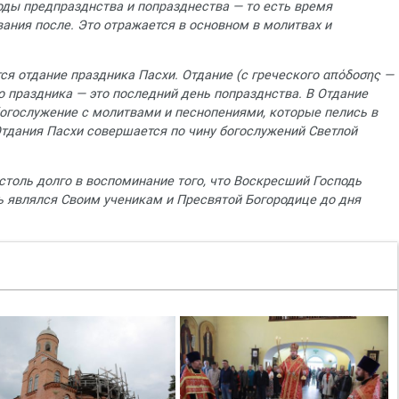
оды предпразднства и попразднества — то есть время
вания после. Это отражается в основном в молитвах и
ся отдание праздника Пасхи. Отдание (с греческого απόδοσης —
о праздника — это последний день попразднства. В Отдание
огослужение с молитвами и песнопениями, которые пелись в
Отдания Пасхи совершается по чину богослужений Светлой
толь долго в воспоминание того, что Воскресший Господь
ь являлся Своим ученикам и Пресвятой Богородице до дня