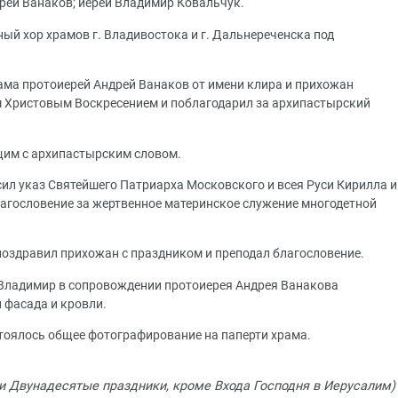
дрей Ванаков; иерей Владимир Ковальчук.
ый хор храмов г. Владивостока и г. Дальнереченска под
ама протоиерей Андрей Ванаков от имени клира и прихожан
 Христовым Воскресением и поблагодарил за архипастырский
им с архипастырским словом.
ил указ Святейшего Патриарха Московского и всея Руси Кирилла и
агословение за жертвенное материнское служение многодетной
оздравил прихожан с праздником и преподал благословение.
Владимир в сопровождении протоиерея Андрея Ванакова
 фасада и кровли.
тоялось общее фотографирование на паперти храма.
и Двунадесятые праздники, кроме Входа Господня в Иерусалим)