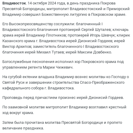
Владивосток
. 14 октября 2024 года, в день праздника Покрова
Пресвятой Богородицы, митрополит Владивостокский и Приморский
Владимир совершил Божественную литургию в Покровском храме.
Его Высокопреосвященству сослужили: благочинный I
Владивостокского благочиния протоиерей Сергий Шуталев; ключарь
храма иерей Владимир Плотников; протоиерей Игорь Шевчук; клирик
Казанского храма г. Владивостока иерей Дионисий Гордеев; иерей
Виктор Архипов; заместитель благочинного I Владивостокского
благочиния иерей Михаил Тутаев; иерей Максим Довбенко.
Богослужебные песнопения исполнил хор Покровского храма под
управлением регента Марии Чижевич.
На сугубой ектении владыка Владимир вознес молитвы ко Господу о
Святой Руси и завершении строительства Спасо-Преображенского
кафедрального собора г. Владивостока.
Проповедь перед причастием произнес иерей Дионисий Гордеев.
По заамовной молитве митрополит Владимир возглавил крестный
ход вокруг храма.
Затем была прочитана молитва Пресвятой Богородице и пропето
величание праздника.