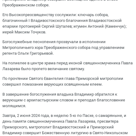
Преображенском соборе.
Его Высокопреосвященству сослужили: ключарь собора,
благочинный I Владивостокского благочиния Владивостокской
епархии протоиерей Сергий Шуталев; игумен Антоний (Каменчук);
иерей Максим Точуков.
Богослужебные песнопения прозвучали в исполнении
Митрополичьего хора Преображенского собора под управлением
регента Ольги Григорьевой.
На полиелее в центре храма перед иконой священномученика Павла
Лазарева было пропето величание святому.
По прочтении Святого Евангелия глава Приморской митрополии
совершил помазание верующих освященным елеем.
В завершение богослужения владыка Владимир обратился к
верующим с архипастырским словом и преподал благословение
молящимся.
Завтра, 2 июня 2024 года, в неделю 5-ю по Пасхе, о самаряныне, и
день памяти священномученика Павла Лазарева, пресвитера
Приморского, митрополит Владивостокский и Приморский
Владимир совершит Божественную литургию в Свято-Никольском