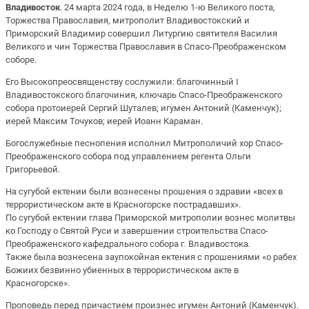
Владивосток
. 24 марта 2024 года, в Неделю 1-ю Великого поста,
Торжества Православия, митрополит Владивостокский и
Приморский Владимир совершил Литургию святителя Василия
Великого и чин Торжества Православия в Спасо-Преображенском
соборе.
Его Высокопреосвященству сослужили: благочинный I
Владивостокского благочиния, ключарь Спасо-Преображенского
собора протоиерей Сергий Шуталев; игумен Антоний (Каменчук);
иерей Максим Точуков; иерей Иоанн Караман.
Богослужебные песнопения исполнил Митрополичий хор Спасо-
Преображенского собора под управлением регента Ольги
Григорьевой.
На сугубой ектении были вознесены прошения о здравии «всех в
террористическом акте в Красногорске пострадавших».
По сугубой ектении глава Приморской митрополии вознес молитвы
ко Господу о Святой Руси и завершении строительства Спасо-
Преображенского кафедрального собора г. Владивостока.
Также была вознесена заупокойная ектения с прошениями «о рабех
Божиих безвинно убиенных в террористическом акте в
Красногорске».
Проповедь перед причастием произнес игумен Антоний (Каменчук).