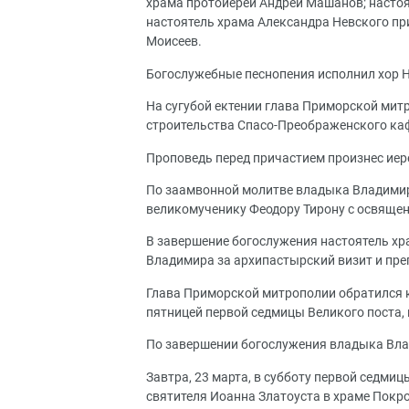
храма протоиерей Андрей Машанов; настоя
настоятель храма Александра Невского п
Моисеев.
Богослужебные песнопения исполнил хор Н
На сугубой ектении глава Приморской мит
строительства Спасо-Преображенского каф
Проповедь перед причастием произнес иер
По заамвонной молитве владыка Владимир
великомученику Феодору Тирону с освящен
В завершение богослужения настоятель х
Владимира за архипастырский визит и преп
Глава Приморской митрополии обратился 
пятницей первой седмицы Великого поста,
По завершении богослужения владыка Вла
Завтра, 23 марта, в субботу первой седми
святителя Иоанна Златоуста в храме Покр