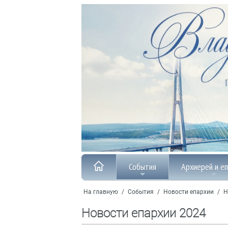
События
Архиерей и е
На главную
/
События
/
Новости епархии
/
Н
Новости епархии 2024