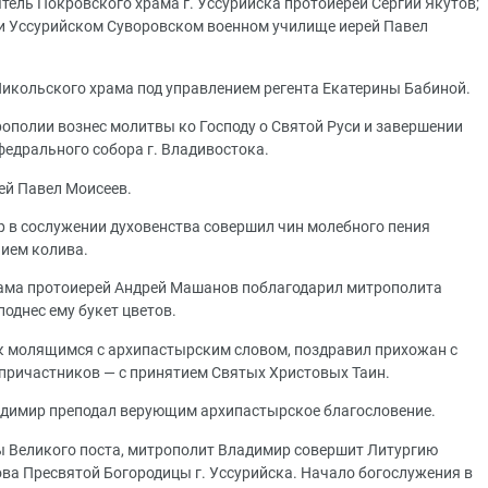
тель Покровского храма г. Уссурийска протоиерей Сергий Якутов;
ри Уссурийском Суворовском военном училище иерей Павел
икольского храма под управлением регента Екатерины Бабиной.
рополии вознес молитвы ко Господу о Святой Руси и завершении
едрального собора г. Владивостока.
ей Павел Моисеев.
 в сослужении духовенства совершил чин молебного пения
ием колива.
рама протоиерей Андрей Машанов поблагодарил митрополита
однес ему букет цветов.
к молящимся с архипастырским словом, поздравил прихожан с
 причастников — с принятием Святых Христовых Таин.
димир преподал верующим архипастырское благословение.
цы Великого поста, митрополит Владимир совершит Литургию
ова Пресвятой Богородицы г. Уссурийска. Начало богослужения в