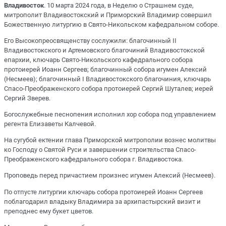
Владивосток
. 10 марта 2024 года, в Неделю о Страшнем суде,
митрополит Владивостокский и Приморский Владимир совершил
Божественную литургию в Свято-Никольском кафедральном соборе.
Его Высокопреосвященству сослужили: благочинный II
Владивостокского и Артемовского благочиний Владивостокской
епархии, ключарь Свято-Никольского кафедрального собора
протоиерей Иоанн Сергеев; благочинный собора игумен Алексий
(Несмеев); благочинный I Владивостокского благочиния, ключарь
Спасо-Преображенского собора протоиерей Сергий Шуталев; иерей
Сергий Зверев.
Богослужебные песнопения исполнил хор собора под управлением
регента Елизаветы Калчевой.
На сугубой ектении глава Приморской митрополии вознес молитвы
ко Господу о Святой Руси и завершении строительства Спасо-
Преображенского кафедрального собора г. Владивостока.
Проповедь перед причастием произнес игумен Алексий (Несмеев).
По отпусте литургии ключарь собора протоиерей Иоанн Сергеев
поблагодарил владыку Владимира за архипастырский визит и
преподнес ему букет цветов.