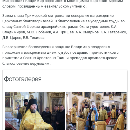
Митрополит Владимир обратился к молящимся с архипастырским
словом, посвященным евангельскому чтению.
Затем глава Приморской митрополии совершил награждение
церковных благотворителей. В благословение за усердные труды во
славу Святой Церкви архиерейских грамот были удостоены: К.А.
Владимиров, М.Ю. Лобанов, А.А. Тришев, А.А. Смирнов, К.А. Татаренко,
Д.В. Царев, Е.В. Текиева.
В завершение богослужения владыка Владимир поздравил
прихожан с воскресным днем, сугубо поздравил причастников с
принятием Святых Христовых Таин и преподал архипастырское
благословение верующим.
Фотогалерея