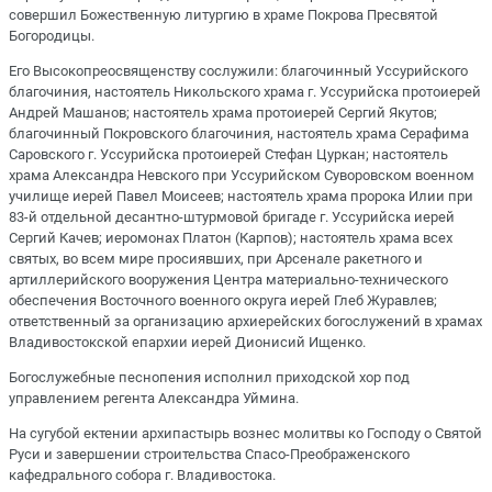
совершил Божественную литургию в храме Покрова Пресвятой
Богородицы.
Его Высокопреосвященству сослужили: благочинный Уссурийского
благочиния, настоятель Никольского храма г. Уссурийска протоиерей
Андрей Машанов; настоятель храма протоиерей Сергий Якутов;
благочинный Покровского благочиния, настоятель храма Серафима
Саровского г. Уссурийска протоиерей Стефан Цуркан; настоятель
храма Александра Невского при Уссурийском Суворовском военном
училище иерей Павел Моисеев; настоятель храма пророка Илии при
83-й отдельной десантно-штурмовой бригаде г. Уссурийска иерей
Сергий Качев; иеромонах Платон (Карпов); настоятель храма всех
святых, во всем мире просиявших, при Арсенале ракетного и
артиллерийского вооружения Центра материально-технического
обеспечения Восточного военного округа иерей Глеб Журавлев;
ответственный за организацию архиерейских богослужений в храмах
Владивостокской епархии иерей Дионисий Ищенко.
Богослужебные песнопения исполнил приходской хор под
управлением регента Александра Уймина.
На сугубой ектении архипастырь вознес молитвы ко Господу о Святой
Руси и завершении строительства Спасо-Преображенского
кафедрального собора г. Владивостока.