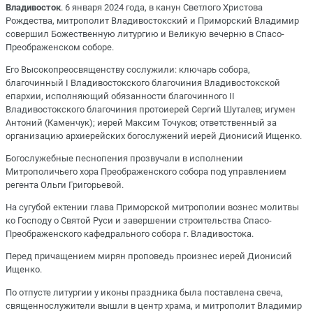
Владивосток
. 6 января 2024 года, в канун Светлого Христова
Рождества, митрополит Владивостокский и Приморский Владимир
совершил Божественную литургию и Великую вечерню в Спасо-
Преображенском соборе.
Его Высокопреосвященству сослужили: ключарь собора,
благочинный I Владивостокского благочиния Владивостокской
епархии, исполняющий обязанности благочинного II
Владивостокского благочиния протоиерей Сергий Шуталев; игумен
Антоний (Каменчук); иерей Максим Точуков; ответственный за
организацию архиерейских богослужений иерей Дионисий Ищенко.
Богослужебные песнопения прозвучали в исполнении
Митрополичьего хора Преображенского собора под управлением
регента Ольги Григорьевой.
На сугубой ектении глава Приморской митрополии вознес молитвы
ко Господу о Святой Руси и завершении строительства Спасо-
Преображенского кафедрального собора г. Владивостока.
Перед причащением мирян проповедь произнес иерей Дионисий
Ищенко.
По отпусте литургии у иконы праздника была поставлена свеча,
священнослужители вышли в центр храма, и митрополит Владимир