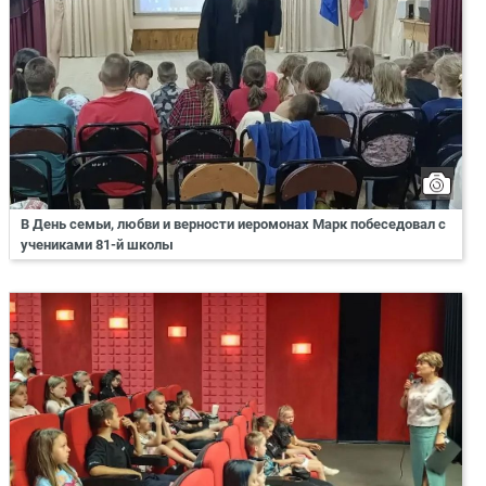
В День семьи, любви и верности иеромонах Марк побеседовал с
учениками 81-й школы