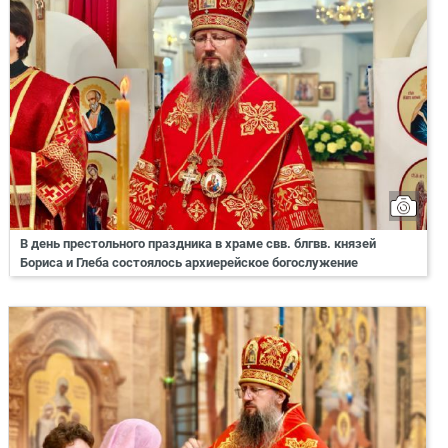
В день престольного праздника в храме свв. блгвв. князей
Бориса и Глеба состоялось архиерейское богослужение